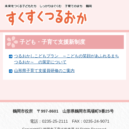
このページの本文へ移動
子ども・子育て支援新制度
つるおかしこどもプラン ～こどもの笑顔があふれるまち
つるおか～ の策定について
山形県子育て支援員研修のご案内
鶴岡市役所 〒997-8601 山形県鶴岡市馬場町9番25号
電話：0235-25-2111 FAX：0235-24-9071