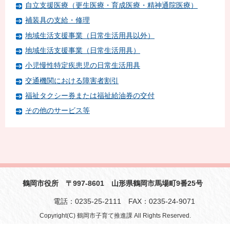
自立支援医療（更生医療・育成医療・精神通院医療）
補装具の支給・修理
地域生活支援事業（日常生活用具以外）
地域生活支援事業（日常生活用具）
小児慢性特定疾患児の日常生活用具
交通機関における障害者割引
福祉タクシー券または福祉給油券の交付
その他のサービス等
鶴岡市役所 〒997-8601 山形県鶴岡市馬場町9番25号
電話：0235-25-2111 FAX：0235-24-9071
Copyright(C) 鶴岡市子育て推進課 All Rights Reserved.