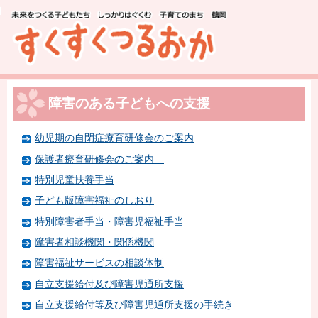
このページの本文へ移動
障害のある子どもへの支援
幼児期の自閉症療育研修会のご案内
保護者療育研修会のご案内
特別児童扶養手当
子ども版障害福祉のしおり
特別障害者手当・障害児福祉手当
障害者相談機関・関係機関
障害福祉サービスの相談体制
自立支援給付及び障害児通所支援
自立支援給付等及び障害児通所支援の手続き