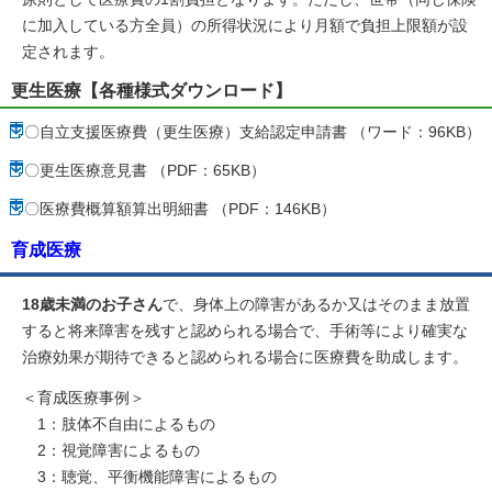
に加入している方全員）の所得状況により月額で負担上限額が設
定されます。
更生医療【各種様式ダウンロード】
〇自立支援医療費（更生医療）支給認定申請書 （ワード：96KB）
〇更生医療意見書 （PDF：65KB）
〇医療費概算額算出明細書 （PDF：146KB）
育成医療
18歳未満のお子さん
で、身体上の障害があるか又はそのまま放置
すると将来障害を残すと認められる場合で、手術等により確実な
治療効果が期待できると認められる場合に医療費を助成します。
＜育成医療事例＞
1：肢体不自由によるもの
2：視覚障害によるもの
3：聴覚、平衡機能障害によるもの