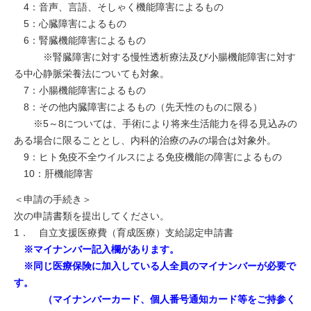
4：音声、言語、そしゃく機能障害によるもの
5：心臓障害によるもの
6：腎臓機能障害によるもの
※腎臓障害に対する慢性透析療法及び小腸機能障害に対す
る中心静脈栄養法についても対象。
7：小腸機能障害によるもの
8：その他内臓障害によるもの（先天性のものに限る）
※5～8については、手術により将来生活能力を得る見込みの
ある場合に限ることとし、内科的治療のみの場合は対象外。
9：ヒト免疫不全ウイルスによる免疫機能の障害によるもの
10：肝機能障害
＜申請の手続き＞
次の申請書類を提出してください。
1． 自立支援医療費（育成医療）支給認定申請書
※マイナンバー記入欄があります。
※同じ医療保険に加入している人全員のマイナンバーが必要で
す。
（マイナンバーカード、個人番号通知カード等をご持参く