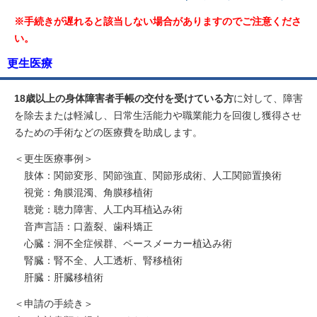
※手続きが遅れると該当しない場合がありますのでご注意くださ
い。
更生医療
18歳以上の身体障害者手帳の交付を受けている方
に対して、障害
を除去または軽減し、日常生活能力や職業能力を回復し獲得させ
るための手術などの医療費を助成します。
＜更生医療事例＞
肢体：関節変形、関節強直、関節形成術、人工関節置換術
視覚：角膜混濁、角膜移植術
聴覚：聴力障害、人工内耳植込み術
音声言語：口蓋裂、歯科矯正
心臓：洞不全症候群、ペースメーカー植込み術
腎臓：腎不全、人工透析、腎移植術
肝臓：肝臓移植術
＜申請の手続き＞