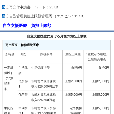
〇再交付申請書 （ワード：23KB）
〇自己管理負担上限額管理票 （エクセル：19KB）
自立支援医療 負担上限額
自立支援医療における月額の負担上限額
更生医療・精神通院医療
所得層
細分
課税条件
負担上限額
「重度かつ継続」
に該当の場合
一定所
生活保
生活保護世帯
負担0円
負担0円
得以下
護
（非課
低所得
市町村民税非課税
上限2,500円
上限2,500円
税世
1
収入826,500円以下
帯）
低所得
市町村民税非課税
上限5,000円
上限5,000円
2
収入826,500円超
中間所
中間所
市町村民税（所得
定率負担
上限5,000円
得層
得1
割）33,000円未満
（医療費1