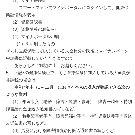
（1）マイナ保険証
スマートフォンでマイナポータルにログインして、健康保
険証情報を表示
（2）資格確認書
（3）資格情報のお知らせ
（4）マイナポータル印刷
（1）を印刷したもの
※同じ医療保険に加入している人全員分の氏名とマイナンバーを
申請書に記載していただきますので、
あらかじめご確認の上、お越しください。
5. 上記3の健康保険証で、同じ医療保険に加入している人全員が
非課税の場合は
令和7年中（1～12月）における
本人の収入が確認できる次の
ような資料
（1） 年金収入（老齢・障害・遺族・寡婦）・障害一時金・特別
障害給付金振込み通知書の写しなど。
（2） 特別障害者手当・障害児福祉手当・特別児童扶養手当振込
み通知書の写しなど。
（3）労災における障害補償給付振込通知書の写しなど。