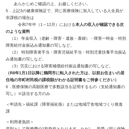
あらかじめご確認の上、お越しください。
5．上記3の健康保険証で、同じ医療保険に加入している人全員が
非課税の場合は
令和7年中（1～12月）における
本人の収入が確認できる次
のような資料
（1） 年金収入（老齢・障害・遺族・寡婦）・障害一時金・特別
障害給付金振込み通知書の写しなど。
（2） 特別障害者手当・障害児福祉手当・特別児童扶養手当振込
み通知書の写しなど。
（3）労災における障害補償給付振込通知書の写しなど。
（R8年1月1日以降に鶴岡市に転入された方は、以前お住まいの居
住地の市町村民税の課税額がわかる証明書をご持参ください）
6．医療保険の高額医療で多数該当を証明するもの（支給通知書の
写し）※該当する方のみ
＜申請先＞福祉課（障害福祉係）または地域庁舎地域づくり推進
課
＜利用者負担＞
原則として医療費の1割負担となります。ただし、世帯（同じ保険