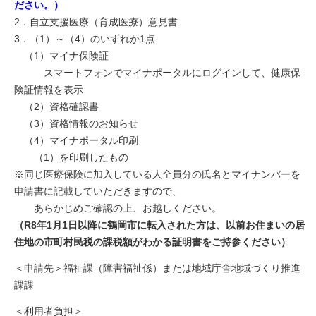
ださい。）
2．自立支援医療（育成医療）意見書
3．（1）～（4）のいずれか1点
（1）マイナ保険証
スマートフォンでマイナポータルにログインして、健康保
険証情報を表示
（2）資格確認書
（3）資格情報のお知らせ
（4）マイナポータル印刷
（1）を印刷したもの
※同じ医療保険に加入している人全員分の氏名とマイナンバーを
申請書に記載していただきますので、
あらかじめご確認の上、お越しください。
（R8年1月1日以降に鶴岡市に転入された方は、以前お住まいの居
住地の市町村民税の課税額がわかる証明書をご持参ください）
＜申請先＞福祉課（障害福祉係）または地域庁舎地域づくり推進
課課
＜利用者負担＞