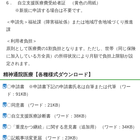
6． 自立支援医療費受給者証 （黄色の用紙）
※新規に申請する場合は不要です。
＜申請先＞福祉課（障害福祉係）または地域庁舎地域づくり推進
課
＜利用者負担＞
原則として医療費の1割負担となります。ただし、世帯（同じ保険
に加入している方全員）の所得状況により月額で負担上限額が設
定されます。
精神通院医療【各種様式ダウンロード】
〇申請書 ※申請書下記の申請書氏名は自筆または代筆 （ワー
ド：91KB）
〇同意書 （ワード：21KB）
〇自立支援医療診断書 （ワード：38KB）
〇「重度かつ継続」に関する意見書（追加用） （ワード：34KB）
〇記載事項変更届 （ワード：23KB）