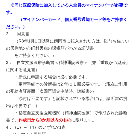
※同じ医療保険に加入している人全員のマイナンバーが必要で
す。
（マイナンバーカード、個人番号通知カード等をご持参く
ださい。）
2． 同意書
（R8年1月1日以降に鶴岡市に転入された方は、以前お住まい
の居住地の市町村民税の課税額がわかる証明書
をご持参ください。）
3． 自立支援医療診断書＜精神通院医療＞（兼「重度かつ継続」
に関する意見書）
・新規に申請する場合は必ず必要です。
・更新手続きの診断書は2 年に 1 回必要です。（現在ご利用
の受給者証裏面「次回再認定申請時、診断書の
添付は不要です」と記載されている場合には、診断書の提
出は不要です。）
・指定自立支援医療機関（精神通院医療）で作成された診断
書で、
作成日から3か月以内のもの
に限ります。
4．（1）～（4）のいずれか1点