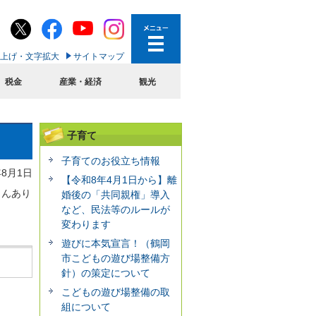
上げ・文字拡大
サイトマップ
税金
産業・経済
観光
子育て
子育てのお役立ち情報
年8月1日
【令和8年4月1日から】離
さんあり
婚後の「共同親権」導入
など、民法等のルールが
変わります
遊びに本気宣言！（鶴岡
市こどもの遊び場整備方
針）の策定について
こどもの遊び場整備の取
組について