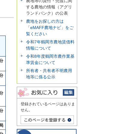
農地等の貸付・売渡に関
する農地の情報（アグリ
ランドバンク）の公表
農地をお探しの方は
「eMAFF農地ナビ」をご
覧ください
令和7年鶴岡市農地賃借料
情報について
令和8年度鶴岡市農作業基
分
準賃金について
所有者・共有者不明農用
分
地等に係る公示
分
登録されているページはありま
せん。
分
局