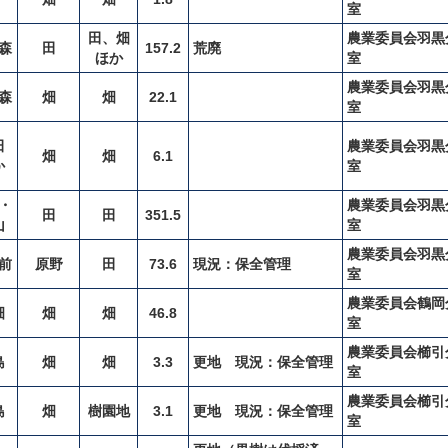
室
田、畑
農業委員会羽黒
森
田
157.2
荒廃
ほか
室
農業委員会羽黒
森
畑
畑
22.1
室
田
農業委員会羽黒
畑
畑
6.1
か
室
・
農業委員会羽黒
田
田
351.5
山
室
農業委員会羽黒
前
原野
田
73.6
現況：保全管理
室
農業委員会鶴岡
畑
畑
畑
46.8
室
農業委員会櫛引
島
畑
畑
3.3
更地 現況：保全管理
室
農業委員会櫛引
島
畑
樹園地
3.1
更地 現況：保全管理
室