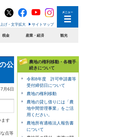
上げ・文字拡大
サイトマップ
税金
産業・経済
観光
農地の権利移動・各種手
の公
続きについて
令和8年度 許可申請書等
受付締切日について
年7月6日
農地の権利移動
農地の貸し借りには「農
地中間管理事業」をご活
用ください。
います
農地所有適格法人報告書
。
について
明な点等