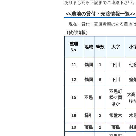
ありましたら下記までご連絡下さい
<<農地の貸付・売渡情報一覧>>
現在、貸付・売渡希望のある農地は
（貸付情報）
整理
地域
筆数
大字
小
No.
11
鶴岡
1
下川
七
12
鶴岡
6
下川
窪
羽黒町
大高
15
羽黒
6
松ケ岡
ほ
ほか
16
櫛引
2
常盤木
木
19
藤島
2
藤島
村