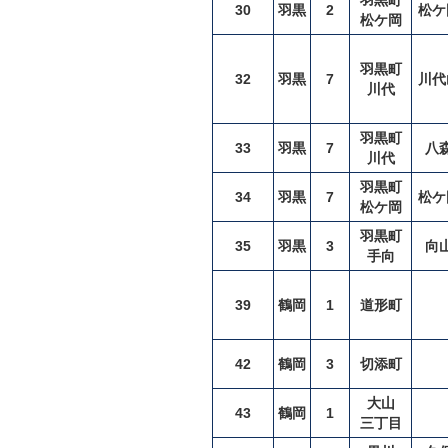
羽黒町
30
羽黒
2
松ケ
松ケ岡
羽黒町
32
羽黒
7
川代
川代
羽黒町
33
羽黒
7
八
川代
羽黒町
34
羽黒
7
松ケ
松ケ岡
羽黒町
35
羽黒
3
向
手向
39
鶴岡
1
道形町
42
鶴岡
3
切添町
大山
43
鶴岡
1
三丁目