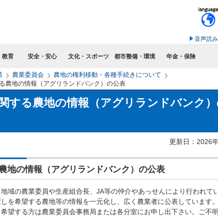
このページの本文へ移動
音声読み
・教育
安全・安心
文化・スポーツ
都市整備・環境
年金・保険
済
農業委員会
農地の権利移動・各種手続きについて
る農地の情報（アグリランドバンク）の公表
関する農地の情報（アグリランドバンク）
更新日：2026
農地の情報（アグリランドバンク）の公表
地域の農業委員や生産組合長、JA等の仲介やあっせんにより行われて
渡しを希望する農地等の情報を一元化し、広く農業者に公表しています
希望する方は農業委員会事務局または各分室にお申し出下さい。ご不