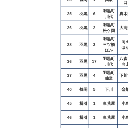
口
羽黒町
25
羽黒
6
真木
川代
羽黒町
26
羽黒
2
大高
松ケ岡
羽黒町
向
28
羽黒
3
三ツ橋
ほ
ほか
羽黒町
八森
36
羽黒
17
川代
向
羽黒町
37
羽黒
4
下川
仙道
40
鶴岡
5
下川
窪
45
櫛引
1
東荒屋
小
46
櫛引
1
東荒屋
小