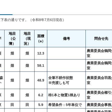
。
下表の通りです。（令和8年7月6日現在）
地目
地目
面積
字
（公
（現
備考
問合せ先
（a）
簿）
況）
農業委員会鶴岡
窪
畑
畑
12.3
室
農業委員会鶴岡
畑
畑
畑
58.1
室
森
全筆不耕作状態
農業委員会羽黒
畑
畑
48.9
か
※売渡しも可
室
農業委員会櫛引
原
畑
畑
6.2
柿1本と物置1棟あり
室
東
田
田
5.9
希望条件：5年単位で
農業委員会事務