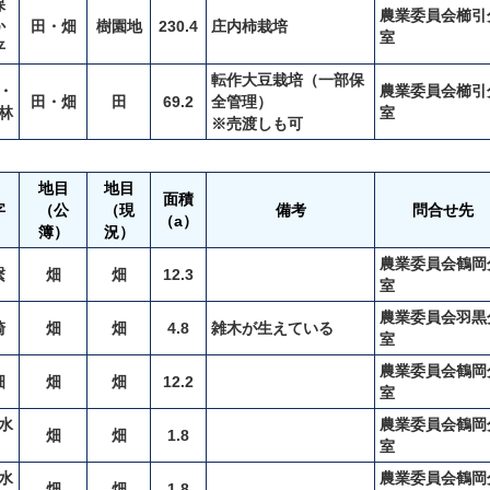
保
農業委員会櫛引
か
田・畑
樹園地
230.4
庄内柿栽培
室
平
転作大豆栽培（一部保
・
農業委員会櫛引
田・畑
田
69.2
全管理）
林
室
※売渡しも可
地目
地目
面積
字
（公
（現
備考
問合せ先
（a）
簿）
況）
農業委員会鶴岡
繋
畑
畑
12.3
室
農業委員会羽黒
崎
畑
畑
4.8
雑木が生えている
室
農業委員会鶴岡
畑
畑
畑
12.2
室
水
農業委員会鶴岡
畑
畑
1.8
室
水
農業委員会鶴岡
畑
畑
1.8