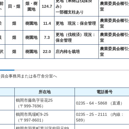
更地（果樹は伐採済
前
畑・樹
農業委員会櫛引
田・畑
124.7
み）
か
園地
室
一部棚支柱あり
農業委員会櫛引
栄
畑
樹園地
11.4
更地 現況：保全管理
室
更地（伐根済）現況：
農業委員会櫛引
貝
畑
樹園地
7.3
保全管理
室
農業委員会櫛引
沢
畑
樹園地
22.0
庄内柿を栽培
室
委員会事務局または各庁舎分室へ
所在地
電話番号
鶴岡市藤島字笹花25
0235－64－5868 （直通）
（〒999-7696）
鶴岡市馬場町9-25
0235－25－2111 （内線：
（〒997-8601）
589）
鶴岡市羽黒町荒川字前田元89