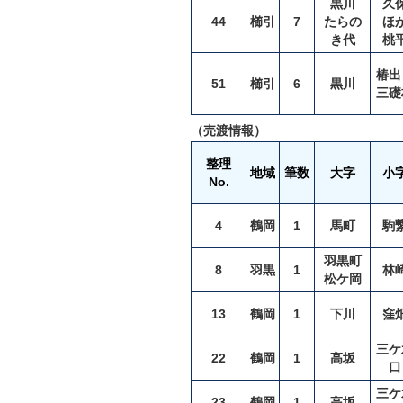
黒川
久
44
櫛引
7
たらの
ほ
き代
桃
椿出
51
櫛引
6
黒川
三礎
（売渡情報）
整理
地域
筆数
大字
小
No.
4
鶴岡
1
馬町
駒
羽黒町
8
羽黒
1
林
松ケ岡
13
鶴岡
1
下川
窪
三ケ
22
鶴岡
1
高坂
口
三ケ
23
鶴岡
1
高坂