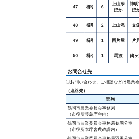
上山添
神明
47
櫛引
6
ほか
ほ
48
櫛引
2
上山添
文
49
櫛引
1
西片屋
片
50
櫛引
1
馬渡
鶴ヶ
お問合せ先
◎お問い合わせ、ご相談などは農業
（連絡先）
部局
鶴岡市農業委員会事務局
（市役所藤島庁舎内）
鶴岡市農業委員会事務局鶴岡分室
（市役所本庁舎農政課内）
鶴岡市農業委員会事務局羽黒分室