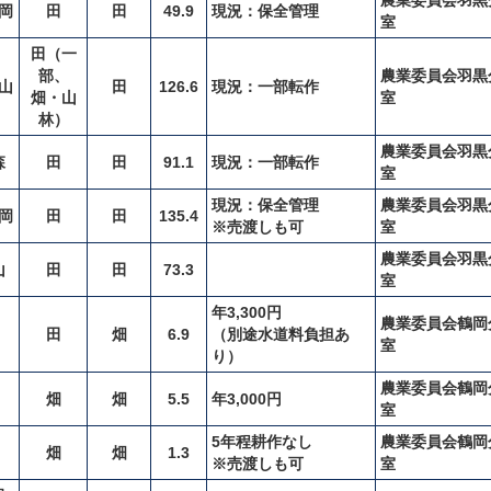
農業委員会羽黒
岡
田
田
49.9
現況：保全管理
室
田（一
部、
農業委員会羽黒
山
田
126.6
現況：一部転作
畑・山
室
林）
農業委員会羽黒
森
田
田
91.1
現況：一部転作
室
現況：保全管理
農業委員会羽黒
岡
田
田
135.4
※売渡しも可
室
農業委員会羽黒
山
田
田
73.3
室
年3,300円
農業委員会鶴岡
田
畑
6.9
（別途水道料負担あ
室
り）
農業委員会鶴岡
畑
畑
5.5
年3,000円
室
5年程耕作なし
農業委員会鶴岡
畑
畑
1.3
※売渡しも可
室