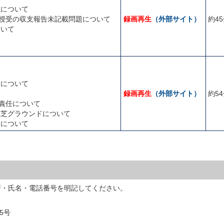
載について
円授受の収支報告未記載問題について
録画再生
（外部サイト）
約4
ついて
営について
録画再生
（外部サイト）
約5
明責任について
工芝グラウンドについて
会について
所・氏名・電話番号を明記してください。
5号