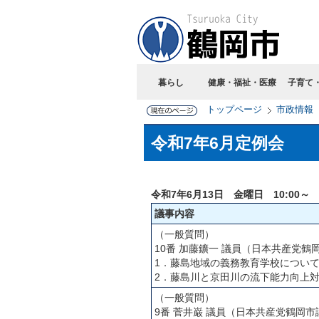
暮らし
健康・福祉・医療
子育て
トップページ
市政情報
令和7年6月定例会
令和7年6月13日 金曜日 10:00～
議事内容
（一般質問）
10番 加藤鑛一 議員（日本共産党鶴
1．藤島地域の義務教育学校につい
2．藤島川と京田川の流下能力向上
（一般質問）
9番 菅井巌 議員（日本共産党鶴岡市