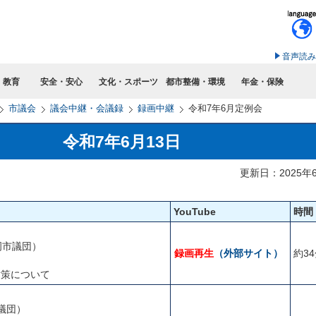
このページの本文へ移動
音声読み
・教育
安全・安心
文化・スポーツ
都市整備・環境
年金・保険
市議会
議会中継・会議録
録画中継
令和7年6月定例会 令和
 令和7年6月13日
更新日：2025年
YouTube
時間
岡市議団）
録画再生
（外部サイト）
約3
て
対策について
議団）