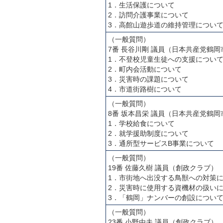
1．生活保護について
2．訪問介護事業について
3．高館山遊歩道の維持管理につい
（一般質問）
7番 長谷川剛 議員（日本共産党鶴岡
1．不登校児童生徒への支援につい
2．町内会活動について
3．災害時の課題について
4．市道街路樹について
（一般質問）
8番 坂本昌栄 議員（日本共産党鶴岡
1．学校給食について
2．就学援助制度について
3．通所型サービスB事業について
（一般質問）
19番 佐藤久樹 議員（創政クラブ）
1．市街地へ出没する鳥獣への対策
2．災害時に使用する資機材の扱い
3．「鶴岡」ナンバーの創設につい
（一般質問）
23番 小野由夫 議員（創政クラブ）