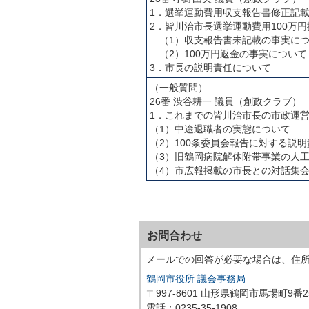
1．選挙運動費用収支報告書修正記
2．皆川治市長選挙運動費用100万
（1）収支報告書未記載の事実に
（2）100万円返金の事実について
3．市長の説明責任について
（一般質問）
26番 渋谷耕一 議員（創政クラブ）
1．これまでの皆川治市長の市政運
（1）中途退職者の実態について
（2）100条委員会報告に対する説
（3）旧鶴岡病院解体附帯事業の人
（4）市広報掲載の市長との対話集
お問合わせ
メールでの回答が必要な場合は、住
鶴岡市役所 議会事務局
〒997-8601 山形県鶴岡市馬場町9番2
電話：0235-35-1908