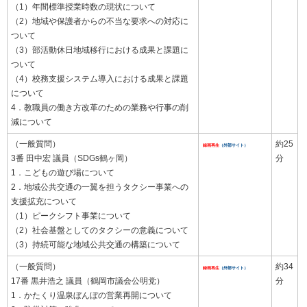
（1）年間標準授業時数の現状について
（2）地域や保護者からの不当な要求への対応に
ついて
（3）部活動休日地域移行における成果と課題に
ついて
（4）校務支援システム導入における成果と課題
について
4．教職員の働き方改革のための業務や行事の削
減について
（一般質問）
約25
録画再生
（外部サイト）
3番 田中宏 議員（SDGs鶴ヶ岡）
分
1．こどもの遊び場について
2．地域公共交通の一翼を担うタクシー事業への
支援拡充について
（1）ピークシフト事業について
（2）社会基盤としてのタクシーの意義について
（3）持続可能な地域公共交通の構築について
（一般質問）
約34
録画再生
（外部サイト）
17番 黒井浩之 議員（鶴岡市議会公明党）
分
1．かたくり温泉ぼんぼの営業再開について