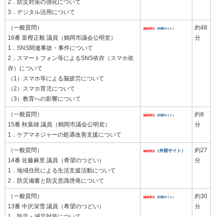
2．防災対策の強化について
3．デジタル活用について
（一般質問）
約48
録画再生
（外部サイト）
16番 富樫正毅 議員（鶴岡市議会公明党）
分
1．SNS関連事故・事件について
2．スマートフォン等によるSNS依存（スマホ依
存）について
（1）スマホ等による脳疲労について
（2）スマホ育児について
（3）教育への影響について
（一般質問）
約8
録画再生
（外部サイト）
15番 秋葉雄 議員（鶴岡市議会公明党）
分
1．ケアマネジャーの処遇改善支援について
（一般質問）
約27
（外部サイト）
録画再生
14番 佐藤麻里 議員（希望のつどい）
分
1．地域住民による生活支援活動について
2．防災備蓄と防災意識啓発について
（一般質問）
約30
録画再生
（外部サイト）
13番 中沢深雪 議員（希望のつどい）
分
1．防災・減災対策について