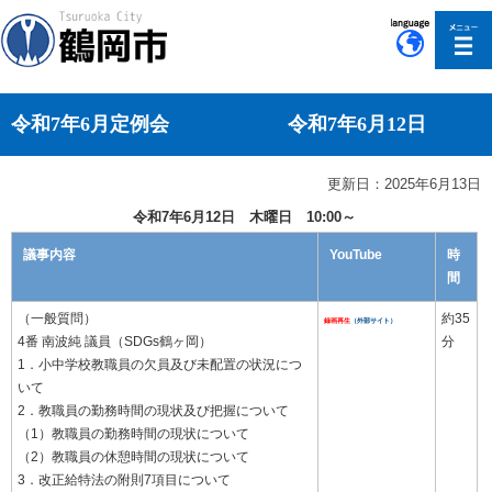
このページの本文へ移動
令和7年6月定例会 令和7年6月12日
更新日：2025年6月13日
令和7年6月12日 木曜日 10:00～
議事内容
YouTube
時
間
（一般質問）
約35
録画再生
（外部サイト）
4番 南波純 議員（SDGs鶴ヶ岡）
分
1．小中学校教職員の欠員及び未配置の状況につ
いて
2．教職員の勤務時間の現状及び把握について
（1）教職員の勤務時間の現状について
（2）教職員の休憩時間の現状について
3．改正給特法の附則7項目について