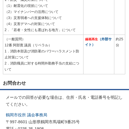
（1）耐震化の現状について
（2）マイナンバーの活用について
（3）災害弱者への支援体制について
（4）災害デマへの対策について
2．「若者・女性にも選ばれる地方」について
（一般質問）
（外部サ
約25
録画再生
イト）
12番 阿部寛 議員（リベラル）
分
1．消防本部及び消防署のパワーハラスメント防
止対策について
2．消防職員に対する時間外勤務手当の支給につ
いて
お問合わせ
メールでの回答が必要な場合は、住所・氏名・電話番号を明記し
てください。
鶴岡市役所 議会事務局
〒997-8601 山形県鶴岡市馬場町9番25号
電話：0235-35-1908