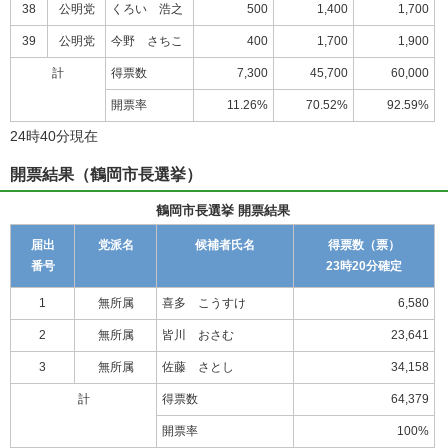
38
公明党
くろい 浩之
500
1,400
1,700
39
公明党
今野 さちこ
400
1,700
1,900
計
得票数
7,300
45,700
60,000
開票率
11.26%
70.52%
92.59%
24時40分現在
開票結果（鶴岡市長選挙）
鶴岡市長選挙 開票結果
届出
党派名
候補者氏名
得票数（票）
番号
23時20分確定
1
無所属
喜多 こうすけ
6,580
2
無所属
皆川 おさむ
23,641
3
無所属
佐藤 さとし
34,158
計
得票数
64,379
開票率
100%