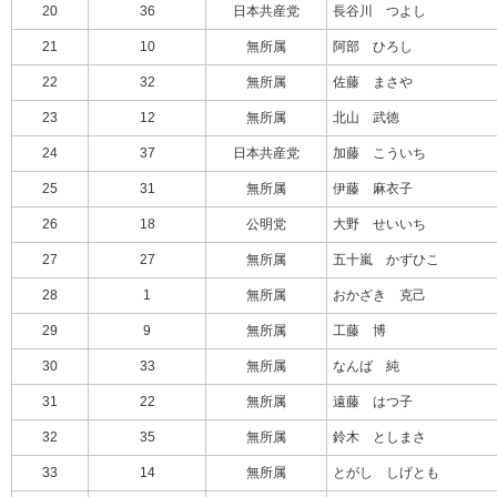
20
36
日本共産党
長谷川 つよし
21
10
無所属
阿部 ひろし
22
32
無所属
佐藤 まさや
23
12
無所属
北山 武徳
24
37
日本共産党
加藤 こういち
25
31
無所属
伊藤 麻衣子
26
18
公明党
大野 せいいち
27
27
無所属
五十嵐 かずひこ
28
1
無所属
おかざき 克己
29
9
無所属
工藤 博
30
33
無所属
なんば 純
31
22
無所属
遠藤 はつ子
32
35
無所属
鈴木 としまさ
33
14
無所属
とがし しげとも