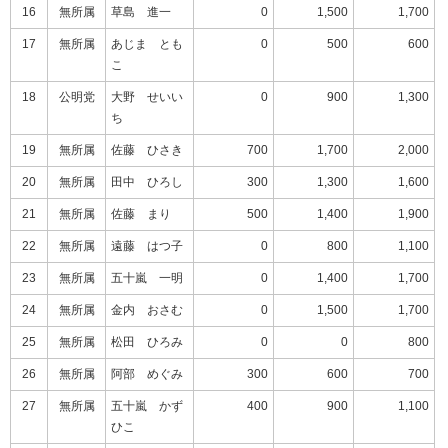
16
無所属
草島 進一
0
1,500
1,700
17
無所属
あじま とも
0
500
600
こ
18
公明党
大野 せいい
0
900
1,300
ち
19
無所属
佐藤 ひさき
700
1,700
2,000
20
無所属
田中 ひろし
300
1,300
1,600
21
無所属
佐藤 まり
500
1,400
1,900
22
無所属
遠藤 はつ子
0
800
1,100
23
無所属
五十嵐 一明
0
1,400
1,700
24
無所属
金内 おさむ
0
1,500
1,700
25
無所属
松田 ひろみ
0
0
800
26
無所属
阿部 めぐみ
300
600
700
27
無所属
五十嵐 かず
400
900
1,100
ひこ