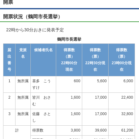
開票
開票状況（鶴岡市長選挙）
22時から30分おきに発表予定
鶴岡市長選挙
届
党派
候補者氏名
得票数
得票数
得票数
出
名
（票）
（票）
（票）
番
22時00分
22時30分現
23時00分現
号
現在
在
在
1
無所属
喜多 こう
600
5,600
6,000
すけ
2
無所属
皆川 おさ
1,600
17,000
22,400
む
3
無所属
佐藤 さと
1,600
17,000
32,800
し
計
得票数
3,800
39,600
61,200