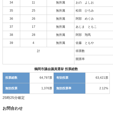
34
11
無所属
おの よしお
35
25
無所属
松田 ひろみ
36
26
無所属
阿部 めぐみ
37
17
無所属
あじま ともこ
38
28
無所属
阿部 翔馬
39
4
無所属
佐藤 ともや
計
得票数
開票率
鶴岡市議会議員選挙 投票総数
投票総数
64,797票
有効投票
63,421票
無効投票
1,376票
無効投票率
2.12%
25時25分確定
お問合わせ