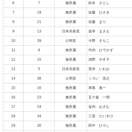
6
7
無所属
鈴木 さとし
7
19
無所属
佐藤 ひさき
8
21
無所属
佐藤 まり
9
13
日本共産党
坂本 まさえ
10
39
公明党
今野 さちこ
11
8
無所属
竹内 ひでかず
12
15
無所属
清野 やす子
13
5
日本共産党
菅井 いわお
14
38
公明党
くろい 浩之
15
16
無所属
草島 進一
16
23
無所属
五十嵐 一明
17
24
無所属
金内 おさむ
18
34
無所属
三原 だいすけ
19
20
無所属
田中 ひろし