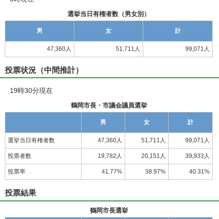
選挙当日有権者数（男女別）
男
女
計
47,360人
51,711人
99,071人
投票状況（中間推計）
19時30分現在
鶴岡市長・市議会議員選挙
男
女
計
選挙当日有権者数
47,360人
51,711人
99,071人
投票者数
19,782人
20,151人
39,933人
投票率
41.77%
38.97%
40.31%
投票結果
鶴岡市長選挙