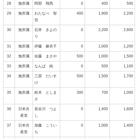
28
無所属
阿部 翔馬
0
400
500
29
無所属
わたなべ 智
400
1,900
2,200
也
30
無所属
石井 きよの
0
2,200
2,600
り
31
無所属
伊藤 麻衣子
0
1,000
1,200
32
無所属
佐藤 まさや
500
1,000
1,500
33
無所属
なんば 純
0
500
1,100
34
無所属
三原 だいす
500
1,500
1,700
け
35
無所属
鈴木 としま
300
700
1,000
さ
36
日本共
長谷川 つよ
0
1,400
1,600
産党
し
37
日本共
加藤 こうい
0
1,000
1,400
産党
ち