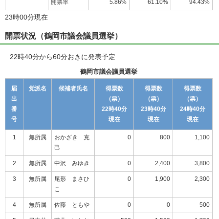
開票率
5.86%
61.10%
94.43%
23時00分現在
開票状況（鶴岡市議会議員選挙）
22時40分から60分おきに発表予定
鶴岡市議会議員選挙
届
党派名
候補者氏名
得票数
得票数
得票数
出
（票）
（票）
（票）
番
22時40分
23時40分
24時40分
号
現在
現在
現在
1
無所属
おかざき 克
0
800
1,100
己
2
無所属
中沢 みゆき
0
2,400
3,800
3
無所属
尾形 まさひ
0
1,900
2,300
こ
4
無所属
佐藤 ともや
0
0
500