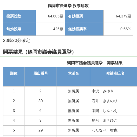
鶴岡市長選挙 投票総数
投票総数
64,805票
有効投票
64,379票
無効投票
426票
無効投票率
0.66%
23時20分確定
開票結果（鶴岡市議会議員選挙）
鶴岡市議会議員選挙 開票結果
順位
届出番号
党派名
候補者氏名
1
2
無所属
中沢 みゆき
2
30
無所属
石井 きよのり
3
6
無所属
本間 しんべえ
4
3
無所属
尾形 まさひこ
5
29
無所属
わたなべ 智也