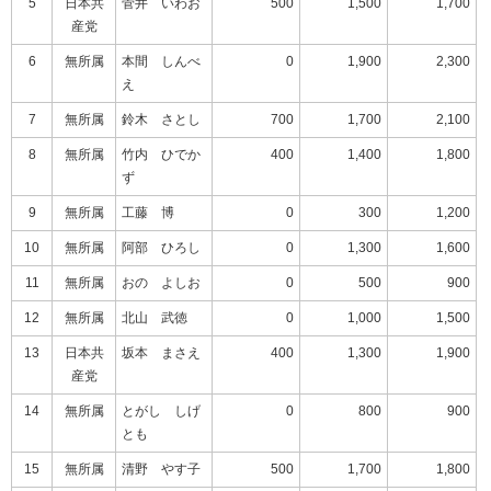
5
日本共
菅井 いわお
500
1,500
1,700
産党
6
無所属
本間 しんべ
0
1,900
2,300
え
7
無所属
鈴木 さとし
700
1,700
2,100
8
無所属
竹内 ひでか
400
1,400
1,800
ず
9
無所属
工藤 博
0
300
1,200
10
無所属
阿部 ひろし
0
1,300
1,600
11
無所属
おの よしお
0
500
900
12
無所属
北山 武徳
0
1,000
1,500
13
日本共
坂本 まさえ
400
1,300
1,900
産党
14
無所属
とがし しげ
0
800
900
とも
15
無所属
清野 やす子
500
1,700
1,800