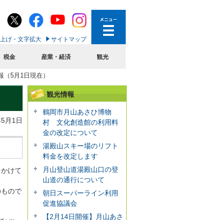
上げ・文字拡大
サイトマップ
税金
産業・経済
観光
報（5月1日現在）
観光情報
鶴岡市月山あさひ博物
年5月1日
村 文化創造館の利用料
金の改定について
湯殿山スキー場のリフト
料金を改定します
月山登山道湯殿山口の登
をかけて
山道の通行について
のもので
朝日スーパーライン利用
促進協議会
【2月14日開催】月山あさ