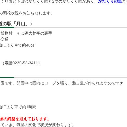
くり園と下田沢かたくり園と2つのかたくり園があり、
かたくりの里
と
の開花状況をお知らせします。
道の駅「月山」）
ひ博物村 そば処大梵字の裏手
の交通
ICより車で約40分
0235‐53‐3411）
り園です。開園中は園内にロープを張り、遊歩道が作られますのでマナ
ICより車で約1時間
見頃の終盤を迎えております
。
いていき、気温の変化で状況が変わります。