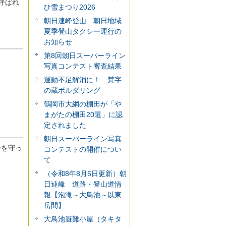
呼ばれ
ひ雪まつり2026
朝日連峰登山 朝日地域
夏季登山タクシー運行の
お知らせ
第8回朝日スーパーライン
写真コンテスト審査結果
運動不足解消に！ 梵字
の蔵ボルダリング
鶴岡市大網の棚田が「や
まがたの棚田20選」に認
定されました
朝日スーパーライン写真
ーを守っ
コンテストの開催につい
て
（令和8年8月5日更新）朝
日連峰 道路・登山道情
報【泡滝～大鳥池～以東
岳間】
大鳥池避難小屋（タキタ