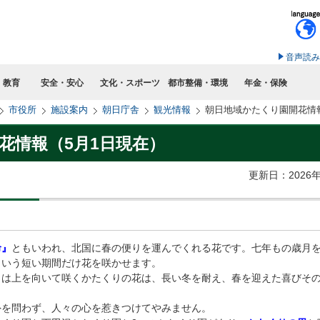
このページの本文へ移動
音声読み
・教育
安全・安心
文化・スポーツ
都市整備・環境
年金・保険
市役所
施設案内
朝日庁舎
観光情報
朝日地域かたくり園開花情
花情報（5月1日現在）
更新日：2026
命』
ともいわれ、北国に春の便りを運んでくれる花です。七年もの歳月
という短い期間だけ花を咲かせます。
きは上を向いて咲くかたくりの花は、長い冬を耐え、春を迎えた喜びそ
外を問わず、人々の心を惹きつけてやみません。