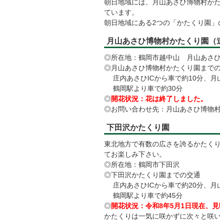
朝日地域には、月山あさひ博物村かた
ています。
朝日地域にある2つの「かたくり園」
月山あさひ博物村かたくり園（
◎所在地：鶴岡市越中山 月山あさ
◎月山あさひ博物村かたくり園まで
庄内あさひICから車で約10分、月山
鶴岡駅より車で約30分
◎
開花状況：花は終了しました。
◎お問い合わせ先：月山あさひ博物村（電話
下田沢かたくり園
東北地方で有数の広さを誇るかたく
てお楽しみ下さい。
◎所在地：鶴岡市下田沢
◎下田沢かたくり園までの交通
庄内あさひICから車で約20分、月山
鶴岡駅より車で約45分
◎
開花状況：令和8年5月1日現在、
かたくりは一気に咲かずに次々と咲