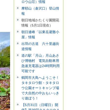
ロウ山荘）情報
摩耶山（倉沢口）登山情
報
朝日地域かたくり園開花
情報（5月1日現在）
朝日連峰「以東岳避難小
屋」情報
出羽の古道 六十里越街
道情報
道の駅「月山」月山あさ
ひ博物村 電気自動車用
急速充電器は24時間利用
可能です
鶴岡市大鳥へようこそ！
タキタロウ館・タキタロ
ウ公園オートキャンプ場
で大自然の中おもいっき
り遊ぼう！
【5月31日（日曜日）開
催】第39回タキタロウま