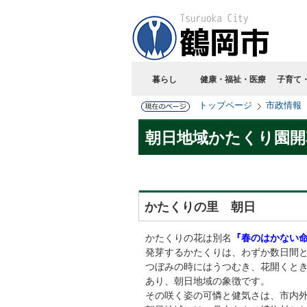
暮らし
健康・福祉・医療
子育て
トップページ
市政情報
朝日地域かたくり園開
かたくりの里 朝日
かたくりの花は別名
『春のはかない
発芽するかたくりは、わずか数日間
つぼみの時にはうつむき、花開くと
あり、朝日地域の象徴です。
その咲く姿の可憐と健気さは、市内