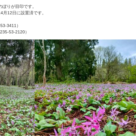
ののぼりが目印です。
4月12日に設置済です。
‐3411）
‐53‐2120）