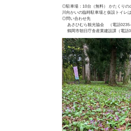
◎駐車場：10台（無料） かたくり
川向かいの臨時駐車場と仮設トイレは
◎問い合わせ先
あさひむら観光協会 （電話0235‐53
鶴岡市朝日庁舎産業建設課（電話0235