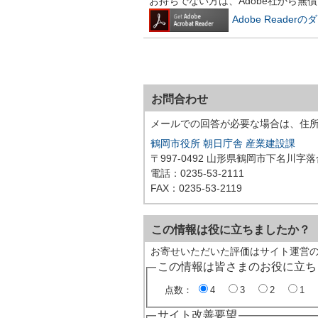
お持ちでない方は、Adobe社から無
Adobe Reade
お問合わせ
メールでの回答が必要な場合は、住
鶴岡市役所 朝日庁舎 産業建設課
〒997-0492 山形県鶴岡市下名川字
電話：0235-53-2111
FAX：0235-53-2119
この情報は役に立ちましたか？
お寄せいただいた評価はサイト運営
この情報は皆さまのお役に立ち
点数：
4
3
2
1
サイト改善要望