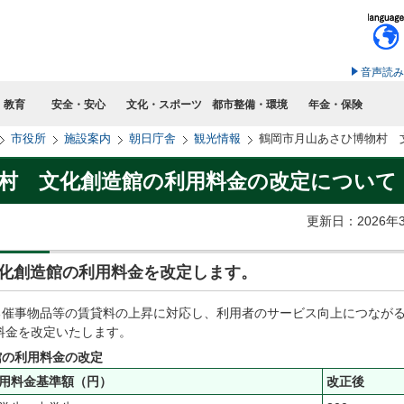
このページの本文へ移動
音声読み
・教育
安全・安心
文化・スポーツ
都市整備・環境
年金・保険
市役所
施設案内
朝日庁舎
観光情報
鶴岡市月山あさひ博物村 
村 文化創造館の利用料金の改定について
更新日：2026年
化創造館の利用料金を改定します。
る催事物品等の賃貸料の上昇に対応し、利用者のサービス向上につなが
用料金を改定いたします。
館の利用料金の改定
用料金基準額（円）
改正後