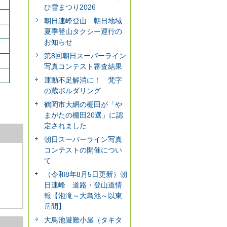
ひ雪まつり2026
朝日連峰登山 朝日地域
夏季登山タクシー運行の
お知らせ
第8回朝日スーパーライン
写真コンテスト審査結果
運動不足解消に！ 梵字
の蔵ボルダリング
鶴岡市大網の棚田が「や
まがたの棚田20選」に認
定されました
朝日スーパーライン写真
コンテストの開催につい
て
（令和8年8月5日更新）朝
日連峰 道路・登山道情
報【泡滝～大鳥池～以東
岳間】
大鳥池避難小屋（タキタ