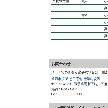
文化創造館
個人
小
高
団体
小
小
高
高
お問合わせ
メールでの回答が必要な場合は、住
鶴岡市役所 朝日庁舎 産業建設課
〒997-0492 山形県鶴岡市下名川字
電話：0235-53-2111
FAX：0235-53-2119
この情報は役に立ちましたか？