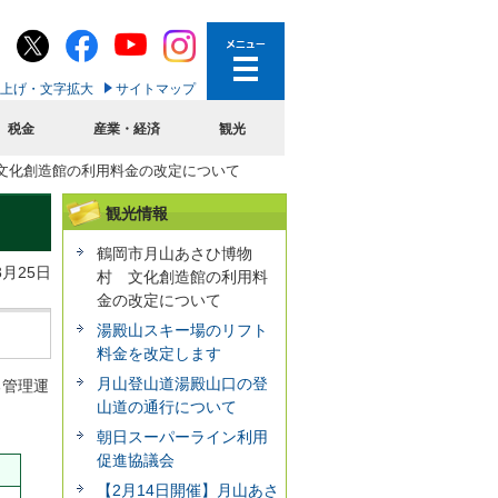
上げ・文字拡大
サイトマップ
税金
産業・経済
観光
文化創造館の利用料金の改定について
観光情報
鶴岡市月山あさひ博物
3月25日
村 文化創造館の利用料
金の改定について
湯殿山スキー場のリフト
料金を改定します
月山登山道湯殿山口の登
る管理運
山道の通行について
朝日スーパーライン利用
促進協議会
【2月14日開催】月山あさ