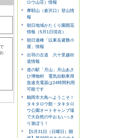
ロウ山荘）情報
摩耶山（倉沢口）登山情
報
朝日地域かたくり園開花
情報（5月1日現在）
朝日連峰「以東岳避難小
屋」情報
で
お
出羽の古道 六十里越街
道情報
道の駅「月山」月山あさ
ひ博物村 電気自動車用
急速充電器は24時間利用
可能です
鶴岡市大鳥へようこそ！
タキタロウ館・タキタロ
ウ公園オートキャンプ場
で大自然の中おもいっき
り遊ぼう！
【5月31日（日曜日）開
催】第39回タキタロウま