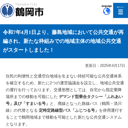
このページの本文へ移動
令和7年4月1日より、藤島地域において公共交通が再
編され、新たな枠組みでの地域主体の地域公共交通
がスタートしました！
更新日：2025年4月17日
住民の利便性と交通空白地域を生まない持続可能な公共交通体系
を確立するため、新たに2つの運営協議会を設立し、地域公共交通
の運行を行っております。交通形態としては、自宅から指定乗降
場所までの移動を可能にした
デマンド型乗合タクシー「ふれあい
号」及び「すまいる号」
と、廃線となった路線バス（鶴岡－清川
線）の代替となる
定時定路線型バス「ふじつる号」
を併用運行す
ることで鶴岡地域まで移動を可能とした新たな公共交通システム
となります。