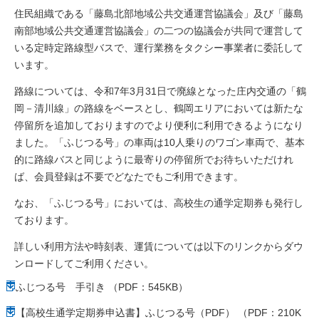
住民組織である「藤島北部地域公共交通運営協議会」及び「藤島
南部地域公共交通運営協議会」の二つの協議会が共同で運営して
いる定時定路線型バスで、運行業務をタクシー事業者に委託して
います。
路線については、令和7年3月31日で廃線となった庄内交通の「鶴
岡－清川線」の路線をベースとし、鶴岡エリアにおいては新たな
停留所を追加しておりますのでより便利に利用できるようになり
ました。「ふじつる号」の車両は10人乗りのワゴン車両で、基本
的に路線バスと同じように最寄りの停留所でお待ちいただけれ
ば、会員登録は不要でどなたでもご利用できます。
なお、「ふじつる号」においては、高校生の通学定期券も発行し
ております。
詳しい利用方法や時刻表、運賃については以下のリンクからダウ
ンロードしてご利用ください。
ふじつる号 手引き （PDF：545KB）
【高校生通学定期券申込書】ふじつる号（PDF） （PDF：210K