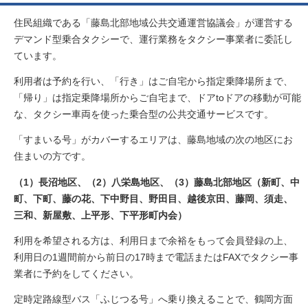
住民組織である「藤島北部地域公共交通運営協議会」が運営する
デマンド型乗合タクシーで、運行業務をタクシー事業者に委託し
ています。
利用者は予約を行い、「行き」はご自宅から指定乗降場所まで、
「帰り」は指定乗降場所からご自宅まで、ドアtoドアの移動が可能
な、タクシー車両を使った乗合型の公共交通サービスです。
「すまいる号」がカバーするエリアは、藤島地域の次の地区にお
住まいの方です。
（1）長沼地区、（2）八栄島地区、（3）藤島北部地区（新町、中
町、下町、藤の花、下中野目、野田目、越後京田、藤岡、須走、
三和、新屋敷、上平形、下平形町内会）
利用を希望される方は、利用日まで余裕をもって会員登録の上、
利用日の1週間前から前日の17時まで電話またはFAXでタクシー事
業者に予約をしてください。
定時定路線型バス「ふじつる号」へ乗り換えることで、鶴岡方面