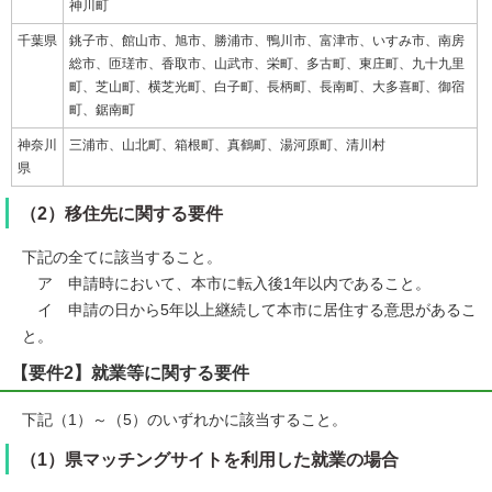
神川町
千葉県
銚子市、館山市、旭市、勝浦市、鴨川市、富津市、いすみ市、南房
総市、匝瑳市、香取市、山武市、栄町、多古町、東庄町、九十九里
町、芝山町、横芝光町、白子町、長柄町、長南町、大多喜町、御宿
町、鋸南町
神奈川
三浦市、山北町、箱根町、真鶴町、湯河原町、清川村
県
（2）移住先に関する要件
下記の全てに該当すること。
ア 申請時において、本市に転入後1年以内であること。
イ 申請の日から5年以上継続して本市に居住する意思があるこ
と。
【要件2】就業等に関する要件
下記（1）～（5）のいずれかに該当すること。
（1）県マッチングサイトを利用した就業の場合