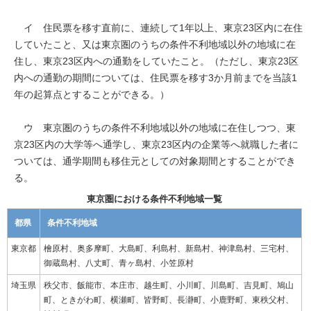
イ 住民票を移す直前に、連続して1年以上、東京23区内に在住
していたこと、又は東京圏のうちの条件不利地域以外の地域に在
住し、東京23区内への通勤をしていたこと。（ただし、東京23区
内への通勤の期間については、住民票を移す3か月前までを当該1
年の起算点とすることができる。）
ウ 東京圏のうちの条件不利地域以外の地域に在住しつつ、東
京23区内の大学等へ通学し、東京23区内の企業等へ就職した者に
ついては、通学期間も移住元としての対象期間とすることができ
る。
東京圏における条件不利地域一覧
都県
条件不利地域
東京都
檜原村、奥多摩町、大島町、利島村、新島村、神津島村、三宅村、
御蔵島村、八丈町、青ヶ島村、小笠原村
埼玉県
秩父市、飯能市、本庄市、越生町、小川町、川島町、吉見町、鳩山
町、ときがわ町、横瀬町、皆野町、長瀞町、小鹿野町、東秩父村、