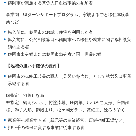
鶴岡市が実施する関係人口創出事業の参加者
事業例：UIターンサポートプログラム、家族まるごと移住体験事
業など
転入前に、鶴岡市のお試し住宅を利用した者
転入前に、公的相談窓口へ鶴岡市への移住や就業に関する相談実
績のある者
鶴岡市出身者または鶴岡市出身者と同一世帯の者
【地域の担い手確保の要件】
鶴岡市の伝統工芸品の職人（見習いを含む）として就労又は事業
承継する者
国指定：羽越しな布
県指定：鶴岡シルク、竹塗漆器、庄内竿、いづめこ人形、庄内姉
様、獅子人形、御殿まり、松ケ岡ガラス、藁細工、絵ろうそく
家業等へ就業する者（親元等の農業経営、店舗や町工場など）
担い手の確保に資する事業に従事する者