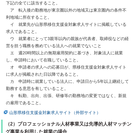
下記の全てに該当すること。
ア 転入後の勤務地が東京圏以外の地域又は東京圏内の条件不
利地域に所在すること。
イ 就業先が山形県移住支援金対象求人サイトに掲載している
求人であること。
ウ 就業者にとって3親等以内の親族が代表者、取締役などの経
営を担う職務を務めている法人への就業でないこと
エ 週20時間以上の無期雇用契約に基づき、対象法人に就業
し、申請時において在職していること。
オ 申請者の求人への応募日が、県移住支援金対象求人サイト
に求人が掲載された日以降であること。
カ 申請時に就業している法人に、申請日から5年以上継続して
勤務する意思を有していること。
キ 転勤、出向、出張、研修等の勤務地の変更ではなく、新規
の雇用であること。
山形県移住支援金対象求人サイト（外部サイト）
（2）プロフェッショナル人材事業又は先導的人材マッチン
グ事業を利用した就業の場合