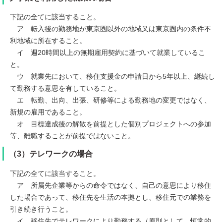
下記の全てに該当すること。
ア 転入後の勤務地が東京圏以外の地域又は東京圏内の条件不
利地域に所在すること。
イ 週20時間以上の無期雇用契約に基づいて就業しているこ
と。
ウ 就業先において、移住支援金の申請日から5年以上、継続し
て勤務する意思を有していること。
エ 転勤、出向、出張、研修等による勤務地の変更ではなく、
新規の雇用であること。
オ 目標達成後の解散を前提とした個別プロジェクトへの参加
等、離職することが前提ではないこと。
（3）テレワークの場合
下記の全てに該当すること。
ア 所属先企業等からの命令ではなく、自己の意思により移住
した場合であって、移住先を生活の本拠とし、移住元での業務を
引き続き行うこと。
イ 移住先でテレワークにより勤務する（原則として、恒常的