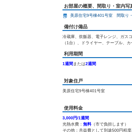
お部屋の概要、間取り・室内写
美原住宅9号棟401号室 間取り・
備付け備品
冷蔵庫、炊飯器、電子レンジ、ガス
（1台）、ドライヤー、テーブル、カ
利用期間
1週間
または
2週間
対象住戸
美原住宅9号棟401号室
使用料金
3,000円/1週間
光熱水費：
無料
（市で負担します）
その他：共益費として別途500円程