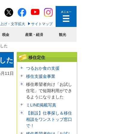
上げ・文字拡大
サイトマップ
税金
産業・経済
観光
した
移住定住
した
つるおか食の支援
5月11日
移住支援金事業
移住希望者向け「お試し
住宅」で短期利用ができ
るようになりました
ミLINE掲載写真
【新設】仕事探し＆移住
相談をワンストップ窓口
で！
移住希望者向け「お試し