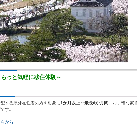
～もっと気軽に移住体験～
希望する県外在住者の方を対象に
1か月以上～最長6か月間
、お手軽な家
度です。
ちらから