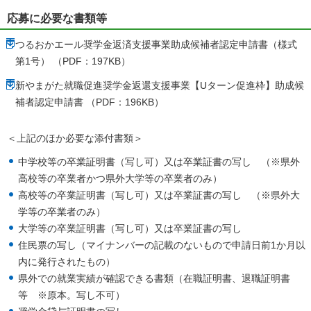
応募に必要な書類等
つるおかエール奨学金返済支援事業助成候補者認定申請書（様式
第1号） （PDF：197KB）
新やまがた就職促進奨学金返還支援事業【Uターン促進枠】助成候
補者認定申請書 （PDF：196KB）
＜上記のほか必要な添付書類＞
中学校等の卒業証明書（写し可）又は卒業証書の写し （※県外
高校等の卒業者かつ県外大学等の卒業者のみ）
高校等の卒業証明書（写し可）又は卒業証書の写し （※県外大
学等の卒業者のみ）
大学等の卒業証明書（写し可）又は卒業証書の写し
住民票の写し（マイナンバーの記載のないもので申請日前1か月以
内に発行されたもの）
県外での就業実績が確認できる書類（在職証明書、退職証明書
等 ※原本。写し不可）