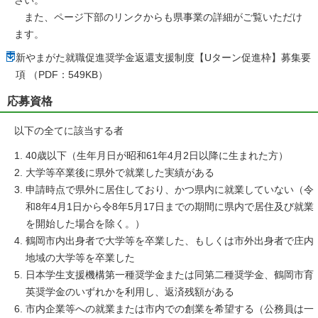
また、ページ下部のリンクからも県事業の詳細がご覧いただけ
ます。
新やまがた就職促進奨学金返還支援制度【Uターン促進枠】募集要
項 （PDF：549KB）
応募資格
以下の全てに該当する者
40歳以下（生年月日が昭和61年4月2日以降に生まれた方）
大学等卒業後に県外で就業した実績がある
申請時点で県外に居住しており、かつ県内に就業していない（令
和8年4月1日から令8年5月17日までの期間に県内で居住及び就業
を開始した場合を除く。）
鶴岡市内出身者で大学等を卒業した、もしくは市外出身者で庄内
地域の大学等を卒業した
日本学生支援機構第一種奨学金または同第二種奨学金、鶴岡市育
英奨学金のいずれかを利用し、返済残額がある
市内企業等への就業または市内での創業を希望する（公務員は一