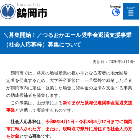
このページの本文へ移動
＼募集開始！／つるおかエール奨学金返済支援事業
（社会人応募枠）募集について
更新日：2026年5月18日
鶴岡市では、将来の地域産業の担い手となる若者の地元回帰・
定着を促進するため、大学等卒業後に、一旦県外で就業した若者
が鶴岡市内に定住・就業した場合に奨学金の返済を支援する事業
の助成候補者を募集します。
この事業は、山形県による
新やまがた就職促進奨学金返還支援
事業
と連携して実施するものです。
社会人応募枠は、
令和8年4月1日～令和8年5月17日までに鶴岡
市に転入された方、または、
現時点で県外に居住する社会人の方
を対象
とする募集です。