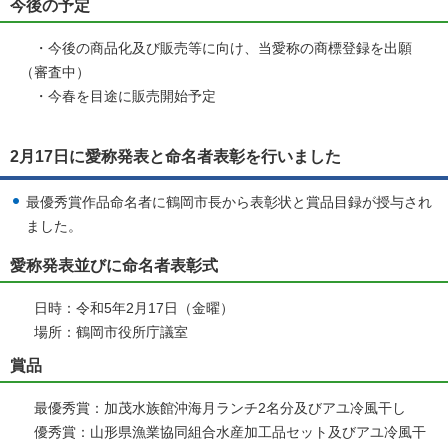
今後の予定
・今後の商品化及び販売等に向け、当愛称の商標登録を出願
（審査中）
・今春を目途に販売開始予定
2月17日に愛称発表と命名者表彰を行いました
最優秀賞作品命名者に鶴岡市長から表彰状と賞品目録が授与され
ました。
愛称発表並びに命名者表彰式
日時：令和5年2月17日（金曜）
場所：鶴岡市役所庁議室
賞品
最優秀賞：加茂水族館沖海月ランチ2名分及びアユ冷風干し
優秀賞：山形県漁業協同組合水産加工品セット及びアユ冷風干