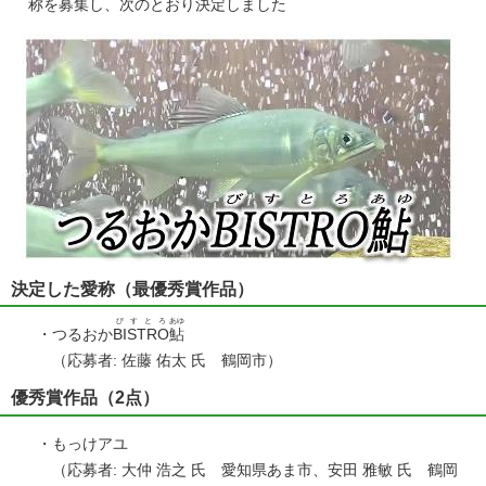
称を募集し、次のとおり決定しました
決定した愛称（最優秀賞作品）
びすとろ
あゆ
・つるおか
BISTRO
鮎
（応募者: 佐藤 佑太 氏 鶴岡市）
優秀賞作品（2点）
・もっけアユ
（応募者: 大仲 浩之 氏 愛知県あま市、安田 雅敏 氏 鶴岡