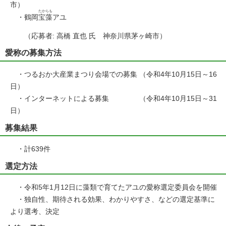
市）
たからも
・鶴岡
宝藻
アユ
（応募者: 高橋 直也 氏 神奈川県茅ヶ崎市）
愛称の募集方法
・つるおか大産業まつり会場での募集 （令和4年10月15日～16
日）
・インターネットによる募集 （令和4年10月15日～31
日）
募集結果
・計639件
選定方法
・令和5年1月12日に藻類で育てたアユの愛称選定委員会を開催
・独自性、期待される効果、わかりやすさ、などの選定基準に
より選考、決定