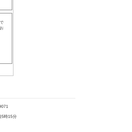
で
お
071
5時15分