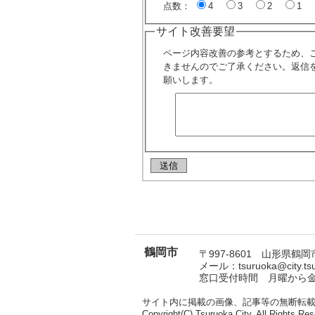
点数：
4
3
2
1
サイト改善要望
ページ内容改善の参考とするため、
きませんのでご了承ください。返信
願いします。
鶴岡市
〒997-8601 山形県鶴岡市
メール：tsuruoka@city.t
窓口受付時間 月曜から金曜
サイト内に掲載の画像、記事等の無断転
Copyright(C) Tsuruoka City. All Rights Res