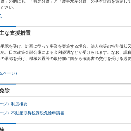
野」の他にも、「観光分野」と「農林水産分野」の基本計画を策定し
ください。
ら
主な支援措置
承認を受け、計画に従って事業を実施する場合、法人税等の特別償却
減免、日本政策金融公庫による金利優遇などが受けられます。なお、課
県の承認を受け、機械装置等の取得前に国から確認書の交付を受ける必
ムページ）
免除
ージ）制度概要
ージ）不動産取得税課税免除申請書
除