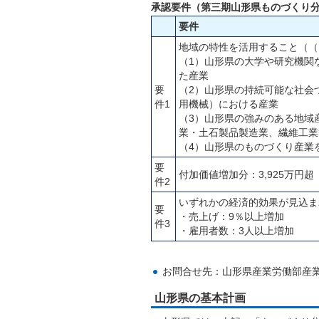
承認要件（第三期山形県ものづくり分
要件
地域の特性を活用すること（（
（1）山形県の大学や研究機関
た産業
要
（2）山形県の持続可能な社会
件1
用機械）における産業
（3）山形県の強みのある地域
業・土石製品製造業、繊維工業
（4）山形県のものづくり産業
要
付加価値増加分：3,925万円超
件2
いずれかの経済的効果が見込ま
要
・売上げ：9％以上増加
件3
・雇用者数：3人以上増加
お問合せ先：山形県産業労働部産業技術
山形県の基本計画