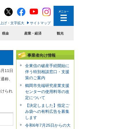
上げ・文字拡大
サイトマップ
税金
産業・経済
観光
事業者向け情報
全東信の破産手続開始に
6月11日
伴う特別相談窓口・支援
策のご案内
（通称、
鶴岡市先端研究産業支援
受けられ
センターの使用料等の改
定について
【決定しました】指定ご
み袋への有料広告を募集
します
令和6年7月25日からの大