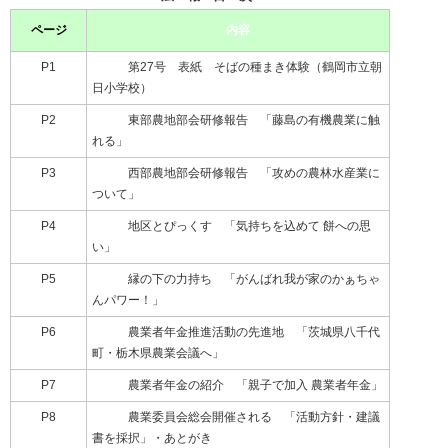
ページ
内容
P1
第27号 表紙 そばの種まき体験（鶴岡市立朝
日小学校）
P2
東部農地部会研修報告 「藤島の有機農業に触
れる」
P3
西部農地部会研修報告 「攻めの農林水産業に
ついて」
P4
地区とぴっくす 「気持ちを込めて 餅への思
い」
P5
縁の下の力持ち 「がんばれ我が家のかぁちゃ
んパワー！」
P6
農業者年金推進活動の先進地 「茨城県八千代
町・栃木県農業会議へ」
P7
農業者年金の紹介 「親子で加入 農業者年金」
P8
農業委員会総会開催される 「活動方針・建議
書を採択」・あとがき