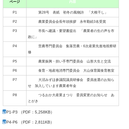
ページ
内容
P1
第28号 表紙 初冬の風物詩 「大根干し」
P2
農業委員会会長年頭挨拶 永年勤続3名受賞
P3
市長へ建議・要望書提出 「農業者の生の声を市
政に」
P4
営農専門委員会 集落営農・6次産業先進地視察研
修
P5
農業振興・担い手専門委員会 山形大生と交流
P6
食育・地産地消専門委員会 大山保育園食育教室
P7
大沼みずほ参議院議員研修会 委員改選のお知ら
せ 加入しています農業者年金
P8
つるおか大産業まつり 委員変更のお知らせ あ
とがき
P1-P3 （PDF：5,258KB）
P4-P6 （PDF：2,811KB）