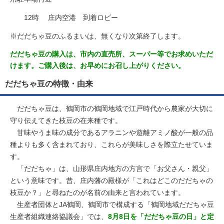
12時 庄内空港 到着ロビー
※だだちゃ豆のふるまいは、無くなり次第終了します。
だだちゃ豆の購入は、市内の直売所、スーパー等でお求めいただ
けます。ご購入後は、お早めにお召し上がりください。
だだちゃ豆の特徴・由来
だだちゃ豆は、鶴岡市の鶴岡地域で江戸時代から農家が大切に
守り伝えてきた枝豆の在来種です。
甘味やうま味の成分であるアラニンや遊離アミノ酸が一般の品
種よりも多く含まれており、これらが美味しさを際立たせていま
す。
「だだちゃ」は、山形県庄内地方の方言で「お父さん・親父」
という意味です。昔、庄内藩の殿様が「これはどこのだだちゃの
枝豆か？」と尋ねたのが名前の由来と言われています。
生産者団体とJA鶴岡、鶴岡市で構成する「鶴岡地域だだちゃ豆
生産者組織連絡協議会」では、
8月8日を「だだちゃ豆の日」と定