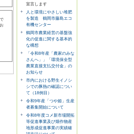
宣言します
人と環境にやさしい堆肥
を製造 鶴岡市藤島エコ
で
有機センター
お
鶴岡市農業経営の基盤強
化の促進に関する基本的
な構想
「令和8年産「農家のみな
さんへ」」「環境保全型
農業直接支払交付金」の
お知らせ
市内における野生イノシ
シでの豚熱の確認につい
て（18例目）
令和9年産「つや姫」生産
者募集開始について
令和8年度コメ新市場開拓
等促進事業及び畑作物産
地形成促進事業の実績確
認方法について