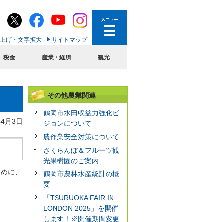
上げ・文字拡大
サイトマップ
税金
産業・経済
観光
その他農業関連
鶴岡市水田収益力強化ビ
年4月3日
ジョンについて
農作業安全対策について
さくらんぼ＆フルーツ観
光果樹園のご案内
ために、
鶴岡市農林水産統計の概
要
「TSURUOKA FAIR IN
LONDON 2025」を開催
します！※開催期間変更