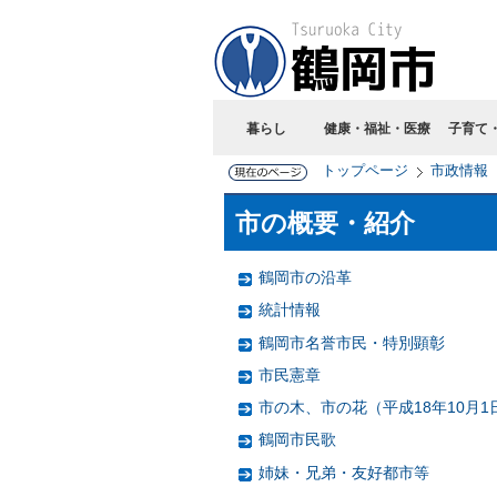
暮らし
健康・福祉・医療
子育て
トップページ
市政情報
市の概要・紹介
鶴岡市の沿革
統計情報
鶴岡市名誉市民・特別顕彰
市民憲章
市の木、市の花（平成18年10月1
鶴岡市民歌
姉妹・兄弟・友好都市等