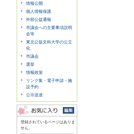
情報公開
個人情報保護
外部公益通報
市議会への主要事項説明
会等
東北公益文科大学の公立
化
市議会
選挙
情報政策
リンク集・電子申請・施
設予約
公示送達
登録されているページはありま
せん。