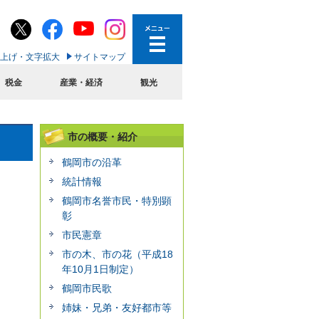
上げ・文字拡大
サイトマップ
税金
産業・経済
観光
市の概要・紹介
鶴岡市の沿革
統計情報
鶴岡市名誉市民・特別顕
彰
市民憲章
市の木、市の花（平成18
年10月1日制定）
鶴岡市民歌
姉妹・兄弟・友好都市等