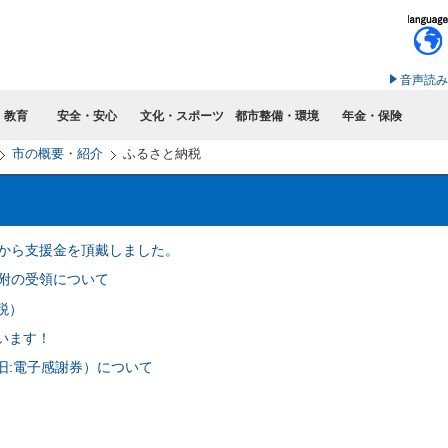
このページの本文へ移動
音声読み
・教育
安全・安心
文化・スポーツ
都市整備・環境
年金・保険
市の概要・紹介
ふるさと納税
市から支援金を頂戴しました。
寄附の受領について
税）
います！
（旧:電子感謝券）について