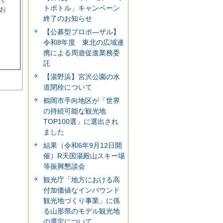
トボトル」キャンペーン
お
終了のお知らせ
【公募型プロポ―ザル】
令和8年度 東北の広域連
携による周遊促進業務委
託
【湯野浜】宮沢公園の水
道閉栓について
鶴岡市手向地区が「世界
の持続可能な観光地
TOP100選」に選出され
ました
結果（令和6年9月12日開
催）R天国湯殿山スキー場
等振興懇談会
観光庁「地方における高
付加価値なインバウンド
観光地づくり事業」に係
る山形県のモデル観光地
の選定について