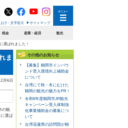
上げ・文字拡大
サイトマップ
税金
産業・経済
観光
第8位に選ばれました！
その他のお知らせ
ばれま
【募集】鶴岡市インバウ
ンド受入環境向上補助金
について
12月6日
台湾にて秋・冬にむけた
鶴岡の観光の魅力をPR！
令和8年度鶴岡市JR観光
キャンペーン受入体制強
本の観
化事業補助金の募集につ
8位に選ば
いて
台湾花蓮県の訪問団が鶴