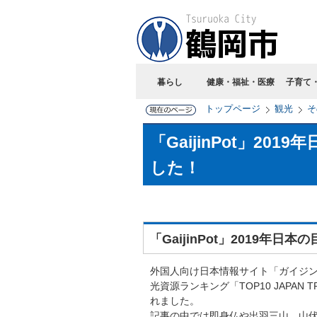
暮らし
健康・福祉・医療
子育て
トップページ
観光
そ
「GaijinPot」2
した！
「GaijinPot」2019年
外国人向け日本情報サイト「ガイジンポッ
光資源ランキング「TOP10 JAPAN T
れました。
記事の中では即身仏や出羽三山、山