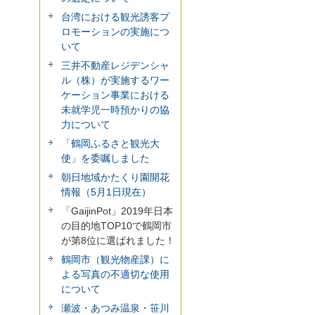
台湾における観光誘客プ
ロモーションの実施につ
いて
三井不動産レジデンシャ
ル（株）が実施するワー
ケーション事業における
未就学児一時預かりの協
力について
「鶴岡ふるさと観光大
使」を委嘱しました
朝日地域かたくり園開花
情報（5月1日現在）
「GaijinPot」2019年日本
の目的地TOP10で鶴岡市
が第8位に選ばれました！
鶴岡市（観光物産課）に
よる写真の不適切な使用
について
瀬波・あつみ温泉・笹川