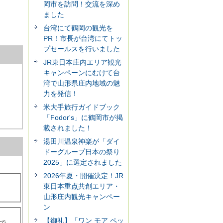
岡市を訪問！交流を深め
ました
台湾にて鶴岡の観光を
PR！市長が台湾にてトッ
プセールスを行いました
JR東日本庄内エリア観光
キャンペーンにむけて台
湾で山形県庄内地域の魅
力を発信！
米大手旅行ガイドブック
「Fodor's」に鶴岡市が掲
載されました！
湯田川温泉神楽が「ダイ
ドーグループ日本の祭り
2025」に選定されました
2026年夏・開催決定！JR
東日本重点共創エリア・
山形庄内観光キャンペー
ン
【御礼】「ワン モア ペッ
で