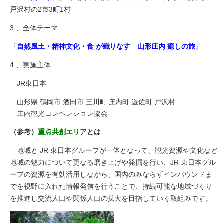
戸沢村の2市3町1村
3 、全体テーマ
『
自然風土・精神文化・食 が織りなす 山形庄内 癒しの旅
』
4 、実施主体
JR東日本
山形県 鶴岡市 酒田市 三川町 庄内町 遊佐町 戸沢村
庄内観光コンベンション協会
（参考）
重点共創エリア
とは
地域と JR 東日本グループが一体となって、観光資源や文化など
地域の魅力について更なる磨き上げや発掘を行い、JR 東日本グル
ープの資源を有効活用しながら、国内のみならずインバウンドま
でを視野に入れた情報発信を行うことで、持続可能な地域づくり
を推進し交流人口や関係人口の拡大を目指していく取組みです。