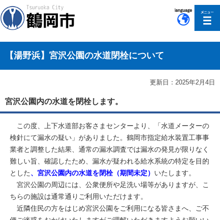
このページの本文へ移動
【湯野浜】宮沢公園の水道閉栓について
更新日：2025年2月4日
宮沢公園内の水道を閉栓します。
この度、上下水道部お客さまセンターより、「水道メーターの
検針にて漏水の疑い」がありました。鶴岡市指定給水装置工事事
業者と調整した結果、通常の漏水調査では漏水の発見が限りなく
難しい旨、確認したため、漏水が疑われる給水系統の特定を目的
とした
、宮沢公園内の水道を閉栓（期間未定）
いたします。
宮沢公園の周辺には、公衆便所や足洗い場等がありますが、こ
ちらの施設は通常通りご利用いただけます。
近隣住民の方をはじめ宮沢公園をご利用になる皆さまへ、ご不
便ご迷惑をおかけいたしますがご理解いただきますようお願いい