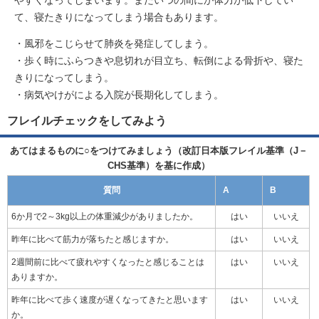
て、寝たきりになってしまう場合もあります。
・風邪をこじらせて肺炎を発症してしまう。
・歩く時にふらつきや息切れが目立ち、転倒による骨折や、寝た
きりになってしまう。
・病気やけがによる入院が長期化してしまう。
フレイルチェックをしてみよう
あてはまるものに○をつけてみましょう（改訂日本版フレイル基準（J－
CHS基準）を基に作成）
質問
A
B
6か月で2～3kg以上の体重減少がありましたか。
はい
いいえ
昨年に比べて筋力が落ちたと感じますか。
はい
いいえ
2週間前に比べて疲れやすくなったと感じることは
はい
いいえ
ありますか。
昨年に比べて歩く速度が遅くなってきたと思います
はい
いいえ
か。