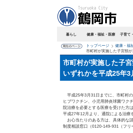
暮らし
健康・福祉・医療
子育て
トップページ
健康・福
市町村が実施した子宮頸が
市町村が実施した子宮
いずれかを平成25年
平成25年3月31日までに、市町村
ヒブワクチン、小児用肺炎球菌ワク
院治療を必要とする医療を受けた方
平成27年12月より、通院による治
お心当たりのある方は、具体的な請
制度相談窓口（0120-149-931（