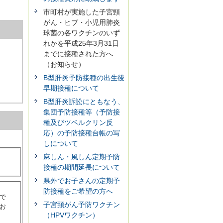
市町村が実施した子宮頸
がん・ヒブ・小児用肺炎
球菌の各ワクチンのいず
れかを平成25年3月31日
までに接種された方へ
（お知らせ）
B型肝炎予防接種の出生後
早期接種について
B型肝炎訴訟にともなう、
集団予防接種等（予防接
種及びツベルクリン反
応）の予防接種台帳の写
しについて
麻しん・風しん定期予防
接種の期間延長について
県外でお子さんの定期予
防接種をご希望の方へ
で
子宮頸がん予防ワクチン
お
（HPVワクチン）