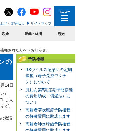
上げ・文字拡大
サイトマップ
税金
産業・経済
観光
に接種された方へ（お知らせ）
予防接種
ンの
RSウイルス感染症の定期
接種（母子免疫ワクチ
ン）について
3月14日
風しん第5期定期予防接種
チン）、
の費用助成（償還払）に
が生じ入
ついて
ますが、
高齢者帯状疱疹予防接種
の接種費用に助成します
）の救済
高齢者肺炎球菌予防接種
の接種費用に助成します