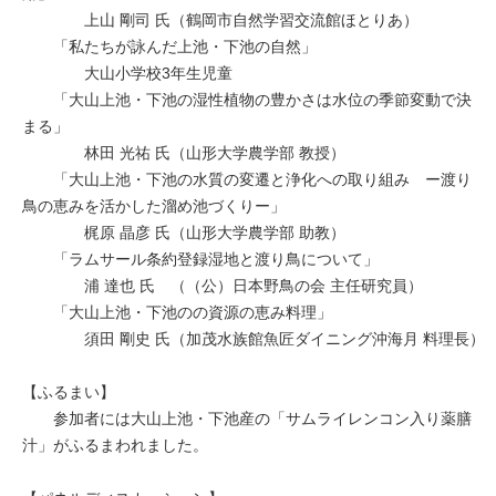
上山 剛司 氏（鶴岡市自然学習交流館ほとりあ）
「私たちが詠んだ上池・下池の自然」
大山小学校3年生児童
「大山上池・下池の湿性植物の豊かさは水位の季節変動で決
まる」
林田 光祐 氏（山形大学農学部 教授）
「大山上池・下池の水質の変遷と浄化への取り組み ー渡り
鳥の恵みを活かした溜め池づくりー」
梶原 晶彦 氏（山形大学農学部 助教）
「ラムサール条約登録湿地と渡り鳥について」
浦 達也 氏 （（公）日本野鳥の会 主任研究員）
「大山上池・下池のの資源の恵み料理」
須田 剛史 氏（加茂水族館魚匠ダイニング沖海月 料理長）
【ふるまい】
参加者には大山上池・下池産の「サムライレンコン入り薬膳
汁」がふるまわれました。