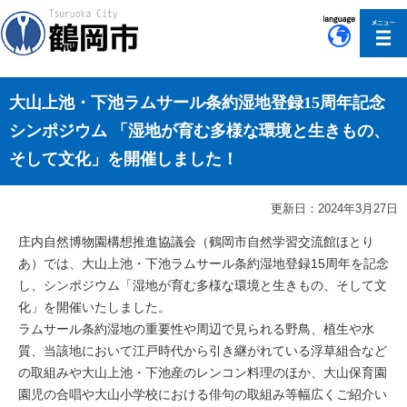
このページの本文へ移動
大山上池・下池ラムサール条約湿地登録15周年記念
シンポジウム 「湿地が育む多様な環境と生きもの、
そして文化」を開催しました！
更新日：2024年3月27日
庄内自然博物園構想推進協議会（鶴岡市自然学習交流館ほとり
あ）では、大山上池・下池ラムサール条約湿地登録15周年を記念
し、シンポジウム「湿地が育む多様な環境と生きもの、そして文
化」を開催いたしました。
ラムサール条約湿地の重要性や周辺で見られる野鳥、植生や水
質、当該地において江戸時代から引き継がれている浮草組合など
の取組みや大山上池・下池産のレンコン料理のほか、大山保育園
園児の合唱や大山小学校における俳句の取組み等幅広くご紹介い