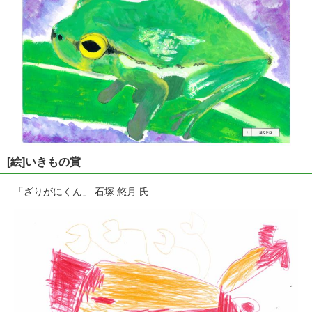
[絵]いきもの賞
「ざりがにくん」 石塚 悠月 氏