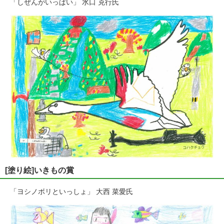
「しぜんがいっぱい」 水口 克行氏
[塗り絵]いきもの賞
「ヨシノボリといっしょ」 大西 菜愛氏