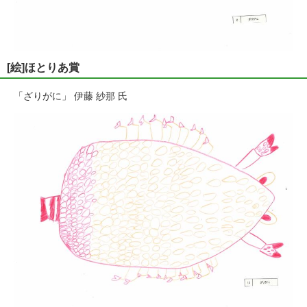
[絵]ほとりあ賞
「ざりがに」 伊藤 紗那 氏