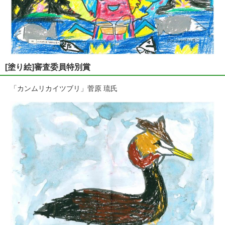
[塗り絵]審査委員特別賞
「カンムリカイツブリ」菅原 琉氏