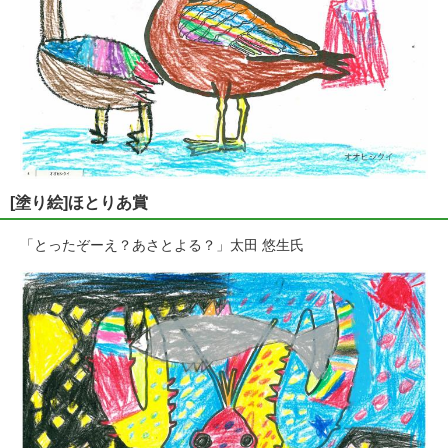
[塗り絵]ほとりあ賞
「とったぞーえ？あさとよる？」太田 悠生氏