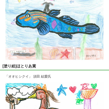
[塗り絵]ほとりあ賞
「オオヒシクイ」 須田 結愛氏