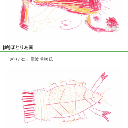
[絵]ほとりあ賞
「ざりがに」 難波 希咲 氏