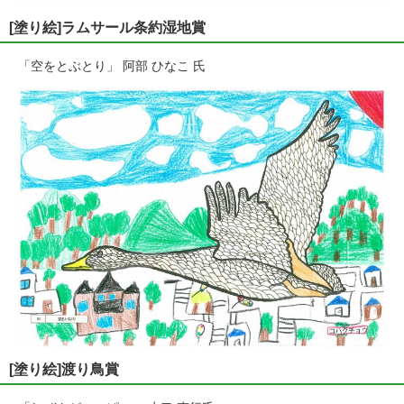
[塗り絵]ラムサール条約湿地賞
「空をとぶとり」 阿部 ひなこ 氏
[塗り絵]渡り鳥賞