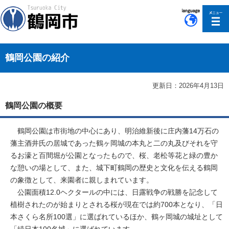
このページの本文へ移動
鶴岡公園の紹介
更新日：2026年4月13日
鶴岡公園の概要
鶴岡公園は市街地の中心にあり、明治維新後に庄内藩14万石の
藩主酒井氏の居城であった鶴ヶ岡城の本丸と二の丸及びそれを守
るお濠と百間堀が公園となったもので、桜、老松等花と緑の豊か
な憩いの場として、また、城下町鶴岡の歴史と文化を伝える鶴岡
の象徴として、来園者に親しまれています。
公園面積12.0ヘクタールの中には、日露戦争の戦勝を記念して
植樹されたのが始まりとされる桜が現在では約700本となり、「日
本さくら名所100選」に選ばれているほか、鶴ヶ岡城の城址として
「続日本100名城」に選ばれています。