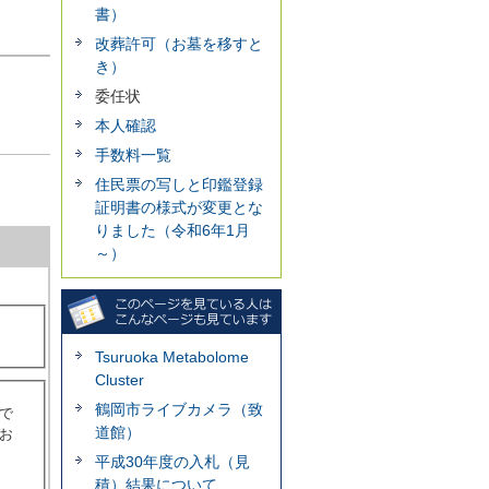
書）
改葬許可（お墓を移すと
き）
委任状
本人確認
手数料一覧
住民票の写しと印鑑登録
証明書の様式が変更とな
りました（令和6年1月
～）
Tsuruoka Metabolome
Cluster
鶴岡市ライブカメラ（致
で
道館）
お
平成30年度の入札（見
積）結果について