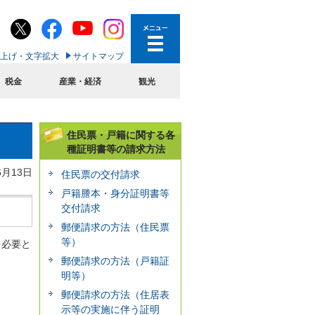
上げ・文字拡大
サイトマップ
税金
産業・経済
観光
住民票・戸籍に関する各
種証明書等の請求方法
6月13日
住民票の交付請求
戸籍謄本・身分証明書等
交付請求
郵便請求の方法（住民票
等）
を必要と
郵便請求の方法（戸籍証
明等）
郵便請求の方法（住居表
示等の実施に伴う証明