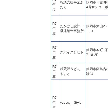
相談支援事業所
鶴岡市日吉町
年
だん
4号サンコーポ
度
R7
たかはし設計一
鶴岡市大山2－
年
級建築士事務所
－21
度
R7
鶴岡市本町1
年
スパイスとヒト
7‐18‐2F
度
R7
武蔵野うどん
鶴岡市藤島古
年
やまと
跡94
度
R7
年
yuuyu.__Style
度