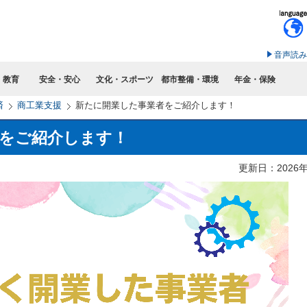
このページの本文へ移動
音声読み
・教育
安全・安心
文化・スポーツ
都市整備・環境
年金・保険
済
商工業支援
新たに開業した事業者をご紹介します！
をご紹介します！
更新日：2026