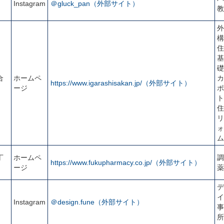
Instagram
＠gluck_pan（外部サイト）
教
外
構
住
基
礎
合
ホームペ
カ
https://www.igarashisakan.jp/（外部サイト）
ージ
ポ
ト
住
リ
ォ
ム
丁
ホームペ
調
https://www.fukupharmacy.co.jp/（外部サイト）
ージ
薬
デ
イ
Instagram
＠design.fune（外部サイト）
事
所