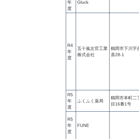
年
Gluck
度
R4
五十嵐左官工業
鶴岡市下川字
年
株式会社
喜28-1
度
R5
鶴岡市本町二
年
ふくふく薬局
目16番1号
度
R5
年
FUNE
度