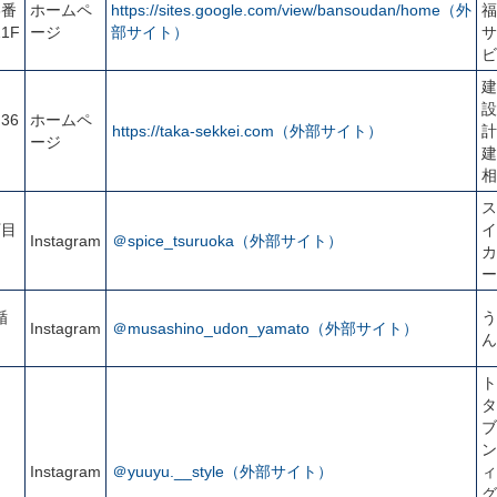
6番
ホームペ
https://sites.google.com/view/bansoudan/home（外
福
1F
ージ
部サイト）
サ
ビ
建
設
36
ホームペ
https://taka-sekkei.com（外部サイト）
計
ージ
建
相
ス
丁目
イ
Instagram
＠spice_tsuruoka（外部サイト）
カ
ー
楯
う
Instagram
＠musashino_udon_yamato（外部サイト）
ん
ト
タ
ブ
ン
Instagram
＠yuuyu.__style（外部サイト）
ィ
グ