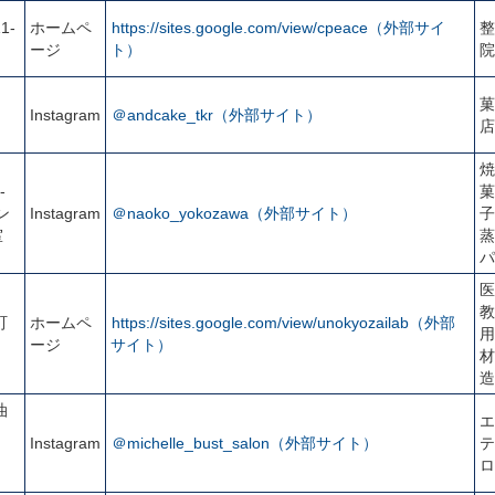
1-
ホームペ
https://sites.google.com/view/cpeace（外部サイ
整
ージ
ト）
院
菓
Instagram
＠andcake_tkr（外部サイト）
店
焼
-
菓
ン
Instagram
＠naoko_yokozawa（外部サイト）
子
室
蒸
パ
医
教
町
ホームペ
https://sites.google.com/view/unokyozailab（外部
用
ージ
サイト）
材
造
油
エ
Instagram
＠michelle_bust_salon（外部サイト）
テ
ロ