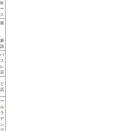
祉
ー
ス
築
、
築
談
パ
ス
レ
店
ど
店
ー
ル
ラ
デ
ン
ア