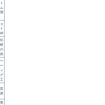
ト
ム
理
ョ
ト
AR
伝
材
の
供
ー
ー
ィ
グ
工
芸
房
害