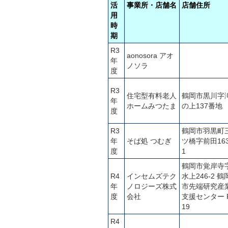
活
事業所・店舗名
店舗住所
用
時
期
R3
aonosora アオ
年
ノソラ
度
R3
住宅型有料老人
鶴岡市黒川字
年
ホームみつたま
の上137番地
度
R3
鶴岡市羽黒町
年
そば処 つむぎ
ツ橋字前田16
度
1
鶴岡市覚岸寺
R4
インセムズテク
水上246-2 鶴
年
ノロジーズ株式
市先端研究産
度
会社
支援センター F
19
R4