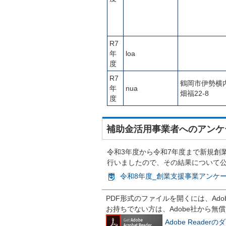
R7
年
loa
度
R7
鶴岡市伊勢横
年
nua
畑福22-8
度
補助金活用事業者へのアンケ
令和3年度から令和7年度まで新規創
行いましたので、その結果について
令和8年度_創業支援事業アンケート
PDF形式のファイルを開くには、Adobe R
お持ちでない方は、Adobe社から無
Adobe Reade