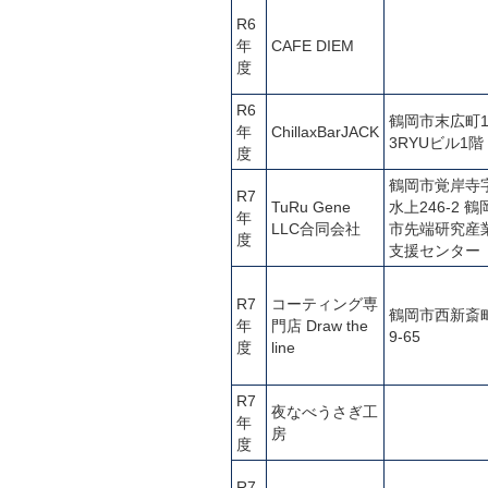
R6
年
CAFE DIEM
度
R6
鶴岡市末広町1
年
ChillaxBarJACK
3RYUビル1階
度
鶴岡市覚岸寺
R7
TuRu Gene
水上246-2 鶴
年
LLC合同会社
市先端研究産
度
支援センター
R7
コーティング専
鶴岡市西新斎
年
門店 Draw the
9-65
度
line
R7
夜なべうさぎ工
年
房
度
R7