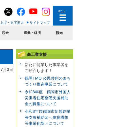
上げ・文字拡大
サイトマップ
税金
産業・経済
観光
商工業支援
新たに開業した事業者を
年7月3日
ご紹介します！
鶴岡TMO 公民共創のまち
づくり推進事業について
令和8年度 鶴岡市外国人
労働者住宅整備支援補助
金の募集について
令和8年度鶴岡市新規創業
等支援補助金＜事業構想
等事業化型＞について