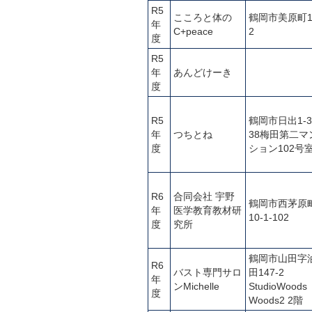
R5
こころと体の
鶴岡市美原町1
年
C+peace
2
度
R5
年
あんどけーき
度
R5
鶴岡市日出1-3
年
つちとね
38梅田第二マ
度
ション102号
R6
合同会社 宇野
鶴岡市西茅原
年
医学教育教材研
10-1-102
度
究所
鶴岡市山田字
R6
バスト専門サロ
田147-2
年
ンMichelle
StudioWoods
度
Woods2 2階