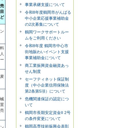
事業承継支援について
売
目
令和8年度鶴岡市がんばる
ど
中小企業応援事業補助金
の2次募集について
ン
鶴岡ワークサポートルー
ムをご利用ください
令和8年度 鶴岡市中心市
料
街地賑わいイベント支援
人
事業補助金について
ー
商工業振興資金融資あっ
せん制度
麦
セーフティネット保証制
度（中小企業信用保険法
第2条第5項）について
械
危機関連保証の認定につ
置
いて
売
鶴岡市長期安定資金II 2号
の条件変更について
鶴岡高専技術振興会表彰
ン