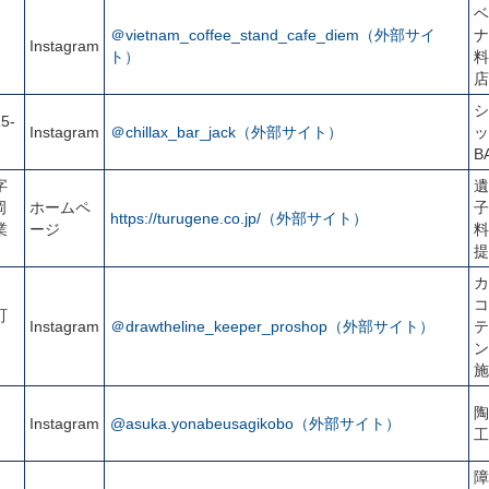
ベ
＠vietnam_coffee_stand_cafe_diem（外部サイ
ナ
Instagram
ト）
料
店
シ
5-
Instagram
＠chillax_bar_jack（外部サイト）
ッ
B
字
遺
岡
ホームペ
子
https://turugene.co.jp/（外部サイト）
業
ージ
料
提
カ
コ
町
Instagram
＠drawtheline_keeper_proshop（外部サイト）
テ
ン
施
陶
Instagram
@asuka.yonabeusagikobo（外部サイト）
工
障