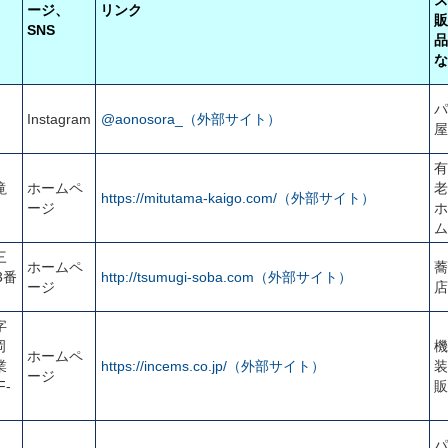
ージ、
リンク
販
SNS
品
な
パ
Instagram
@aonosora_（外部サイト）
屋
有
滝
ホームペ
老
https://mitutama-kaigo.com/（外部サイト）
ージ
ホ
ム
三
ホームペ
蕎
3番
http://tsumugi-soba.com（外部サイト）
ージ
店
字
岡
機
ホームペ
業
https://incems.co.jp/（外部サイト）
装
ージ
-
販
パ