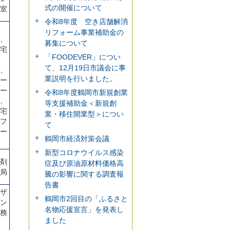
式の開催について
室
令和8年度 空き店舗解消
リフォーム事業補助金の
、
募集について
宅
「FOODEVER」につい
て、12月19日市議会に事
、
業説明を行いました。
ー
ー
令和8年度鶴岡市新規創業
、
等支援補助金＜新規創
宅
業・移住開業型＞につい
フ
て
ー
鶴岡市経済対策会議
新型コロナウイルス感染
剤
症及び原油原材料価格高
局
騰の影響に関する調査報
告書
ザ
鶴岡市2回目の「ふるさと
ン
名物応援宣言」を発表し
務
ました