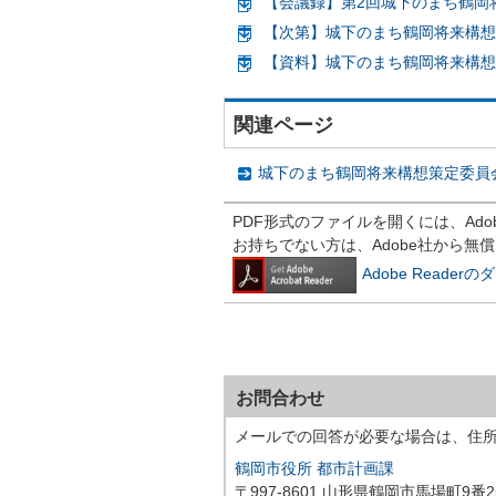
【会議録】第2回城下のまち鶴岡将
【次第】城下のまち鶴岡将来構想策
【資料】城下のまち鶴岡将来構想策定
関連ページ
城下のまち鶴岡将来構想策定委員
PDF形式のファイルを開くには、Adobe R
お持ちでない方は、Adobe社から無
Adobe Reade
お問合わせ
メールでの回答が必要な場合は、住
鶴岡市役所 都市計画課
〒997-8601 山形県鶴岡市馬場町9番2