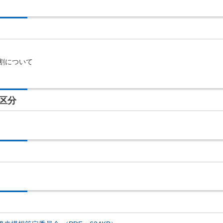
割について
区分