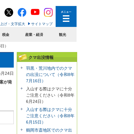
上げ・文字拡大
サイトマップ
税金
産業・経済
観光
4日）
クマ出没情報
羽黒・荒川地内でのクマ
6月24日
の出没について（令和8年
7月16日）
案が発
入山する際はクマに十分
ご注意ください（令和8年
6月24日）
入山する際はクマに十分
ご注意ください（令和8年
6月15日）
鶴岡市斎地区でのクマ出