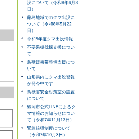
没について（令和8年6月3
日）
藤島地域でのクマ出没に
ついて（令和8年5月22
日）
令和8年度クマ出没情報
不要果樹伐採支援につい
て
鳥獣緩衝帯整備支援につ
いて
山形県内にクマ出没警報
が発令中です
鳥獣害安全対策室の設置
について
鶴岡市公式LINEによるク
マ情報のお知らせについ
て（令和7年11月13日）
緊急銃猟制度について
（令和7年10月3日）