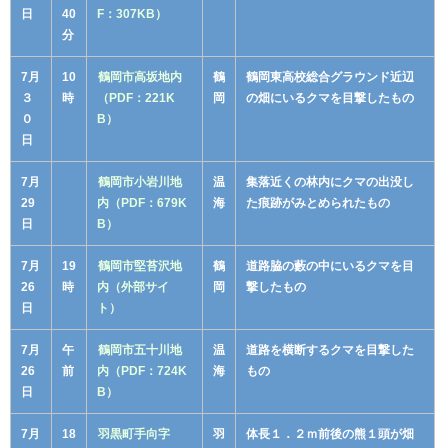
日
40
F：307KB）
分
7月
10
鶴岡市高坂地内
鶴
鶴岡東高校総合グラウンド近辺
３
時
（PDF：221K
岡
の畑にいるクマを目撃したもの
０
B）
日
7月
鶴岡市小岩川地
温
集落近くの林内にクマの出没し
29
内（PDF：679K
海
た痕跡がみとめられたもの
日
B）
7月
19
鶴岡市堅苔沢地
鶴
道路脇の藪の中にいるクマを目
26
時
内（外部サイ
岡
撃したもの
日
ト）
7月
午
鶴岡市五十川地
温
道路を横断するクマを目撃した
26
前
内（PDF：724K
海
もの
日
B）
7月
18
羽黒町手向字
羽
体長１．２ｍ前後の熊１頭が畑