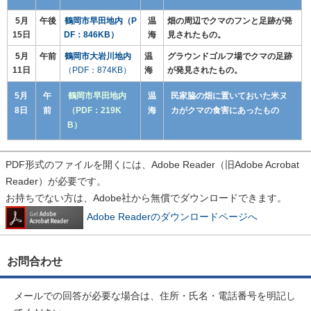
5月
午後
鶴岡市早田地内（P
温
畑の周辺でクマのフンと足跡が発
15日
DF：846KB）
海
見されたもの。
5月
午前
鶴岡市大岩川地内
温
グラウンドゴルフ場でクマの足跡
11日
（PDF：874KB）
海
が発見されたもの。
5月
午
鶴岡市早田地内
温
民家脇の畑に置いておいた米ヌ
8日
前
（PDF：219K
海
カがクマの食害にあったもの
B）
PDF形式のファイルを開くには、Adobe Reader（旧Adobe Acrobat
Reader）が必要です。
お持ちでない方は、Adobe社から無償でダウンロードできます。
Adobe Readerのダウンロードページへ
お問合わせ
メールでの回答が必要な場合は、住所・氏名・電話番号を明記し