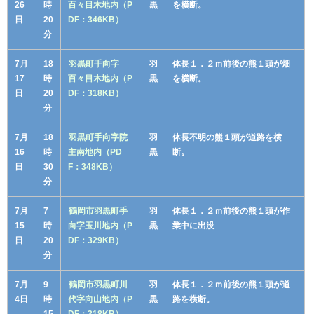
26
時
百々目木地内（P
黒
を横断。
日
20
DF：346KB）
分
7月
18
羽黒町手向字
羽
体長１．２ｍ前後の熊１頭が畑
17
時
百々目木地内（P
黒
を横断。
日
20
DF：318KB）
分
7月
18
羽黒町手向字院
羽
体長不明の熊１頭が道路を横
16
時
主南地内（PD
黒
断。
日
30
F：348KB）
分
7月
7
鶴岡市羽黒町手
羽
体長１．２ｍ前後の熊１頭が作
15
時
向字玉川地内（P
黒
業中に出没
日
20
DF：329KB）
分
7月
9
鶴岡市羽黒町川
羽
体長１．２ｍ前後の熊１頭が道
4日
時
代字向山地内（P
黒
路を横断。
15
DF：318KB）