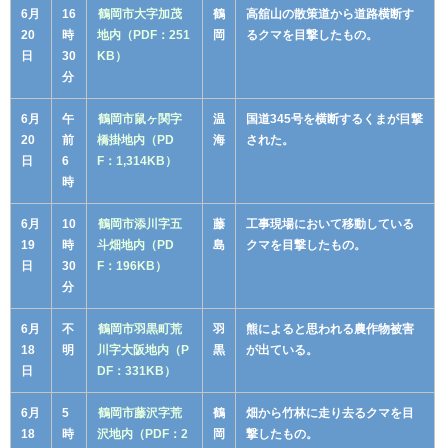
6月
16
鶴岡市大字加茂
鶴
高舘山の散策道から道路横断す
20
時
地内（PDF：251
岡
るクマを目撃したもの。
日
30
KB）
分
6月
午
鶴岡市鼠ヶ関字
温
国道345号を横断するくまが目撃
20
前
橋掛地内（PD
海
された。
日
6
F：1,314KB）
時
6月
10
鶴岡市添川字五
藤
工事現場において移動している
19
時
斗畑地内（PD
島
クマを目撃したもの。
日
30
F：196KB）
分
6月
不
鶴岡市羽黒町荒
羽
熊によると思われる農作物被害
18
明
川字大阪地内（P
黒
が出ている。
日
DF：331KB）
6月
5
鶴岡市藤沢字荒
鶴
畑から竹林に走り去るクマを目
18
時
沢地内（PDF：2
岡
撃したもの。