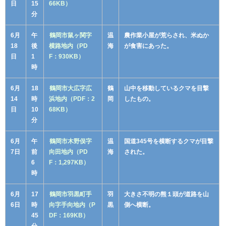
日
15
66KB）
分
6月
午
鶴岡市鼠ヶ関字
温
農作業小屋が荒らされ、米ぬか
18
後
横路地内（PD
海
が食害にあった。
日
1
F：930KB）
時
6月
18
鶴岡市大広字広
鶴
山中を移動しているクマを目撃
14
時
浜地内（PDF：2
岡
したもの。
日
10
68KB）
分
6月
午
鶴岡市木野俣字
温
国道345号を横断するクマが目撃
7日
前
向田地内（PD
海
された。
6
F：1,297KB）
時
6月
17
鶴岡市羽黒町手
羽
大きさ不明の熊１頭が道路を山
6日
時
向字手向地内（P
黒
側へ横断。
45
DF：169KB）
分