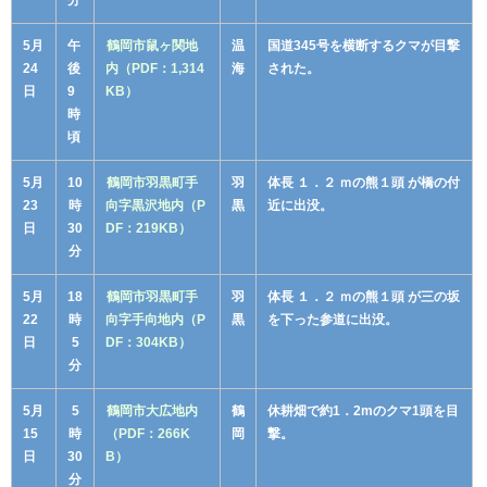
5月
午
鶴岡市鼠ヶ関地
温
国道345号を横断するクマが目撃
24
後
内（PDF：1,314
海
された。
日
9
KB）
時
頃
5月
10
鶴岡市羽黒町手
羽
体長 １．２ ｍの熊１頭 が橋の付
23
時
向字黒沢地内（P
黒
近に出没。
日
30
DF：219KB）
分
5月
18
鶴岡市羽黒町手
羽
体長 １．２ ｍの熊１頭 が三の坂
22
時
向字手向地内（P
黒
を下った参道に出没。
日
5
DF：304KB）
分
5月
5
鶴岡市大広地内
鶴
休耕畑で約1．2mのクマ1頭を目
15
時
（PDF：266K
岡
撃。
日
30
B）
分