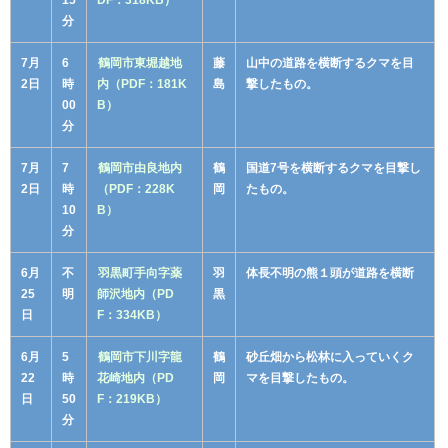
分
7月
6
鶴岡市東堀越地
藤
山中の道路を横断するクマを目
2日
時
内（PDF：181K
島
撃したもの。
00
B）
分
7月
7
鶴岡市由良地内
鶴
国道7号を横断するクマを目撃し
2日
時
（PDF：228K
岡
たもの。
10
B）
分
6月
不
羽黒町手向字薬
羽
体長不明の熊１頭が道路を横断
25
明
師沢地内（PD
黒
日
F：334KB）
6月
5
鶴岡市下川字龍
鶴
砂丘畑から松林に入っていくク
22
時
花崎地内（PD
岡
マを目撃したもの。
日
50
F：219KB）
分