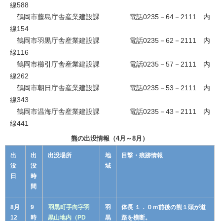
線588
鶴岡市藤島庁舎産業建設課 電話0235－64－2111 内
線154
鶴岡市羽黒庁舎産業建設課 電話0235－62－2111 内
線116
鶴岡市櫛引庁舎産業建設課 電話0235－57－2111 内
線262
鶴岡市朝日庁舎産業建設課 電話0235－53－2111 内
線343
鶴岡市温海庁舎産業建設課 電話0235－43－2111 内
線441
熊の出没情報（4月～8月）
出
出
出没場所
地
目撃・痕跡情報
没
没
域
日
時
間
8月
9
羽黒町手向字羽
羽
体長 １．０ｍ前後の熊１頭が道
12
時
黒山地内（PD
黒
路を横断。