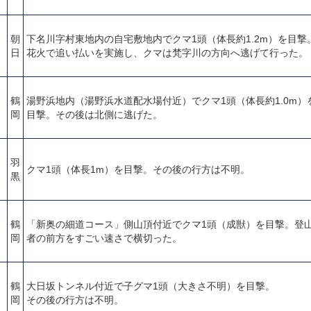
朝
下名川字村東地内の自宅敷地内でクマ1頭（体長約1.2m）を目撃
日
花火で追い払いを実施し、クマは梵字川の方向へ逃げて行った。
鶴
湯野浜地内（湯野浜水道配水場付近）でクマ1頭（体長約1.0m）
岡
目撃。その後は北側に逃げた。
羽
クマ1頭（体長1m）を目撃。その後の行方は不明。
黒
鶴
「新奥の細道コース」側山頂付近でクマ1頭（成獣）を目撃。登
岡
者の前方をすごい速さで横切った。
鶴
大日坂トンネル付近で子グマ1頭（大きさ不明）を目撃。
岡
その後の行方は不明。