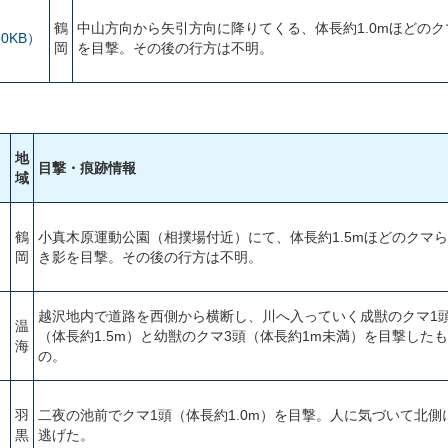
鶴
中山方向から矢引方向に降りてくる、体長約1.0mほどのク
0KB）
岡
を目撃。その後の行方は不明。
地
目撃・痕跡情報
域
鶴
小真木原運動公園（相撲場付近）にて、体長約1.5mほどのクマ
岡
き影を目撃。その後の行方は不明。
越沢地内で道路を西側から横断し、川へ入っていく成獣のクマ1
温
（体長約1.5m）と幼獣のクマ3頭（体長約1m未満）を目撃したも
海
の。
羽
二夜の池前でクマ1頭（体長約1.0m）を目撃。人に気づいて北側
黒
逃げた。