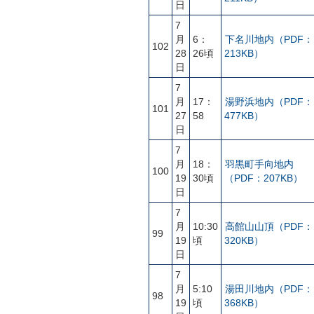
日
7
月
6：
下名川地内（PDF：
102
28
26頃
213KB）
日
7
月
17：
湯野浜地内（PDF：
101
27
58
477KB）
日
7
月
18：
羽黒町手向地内
100
19
30頃
（PDF：207KB）
日
7
月
10:30
高館山山頂（PDF：
99
19
頃
320KB）
日
7
月
5:10
湯田川地内（PDF：
98
19
頃
368KB）