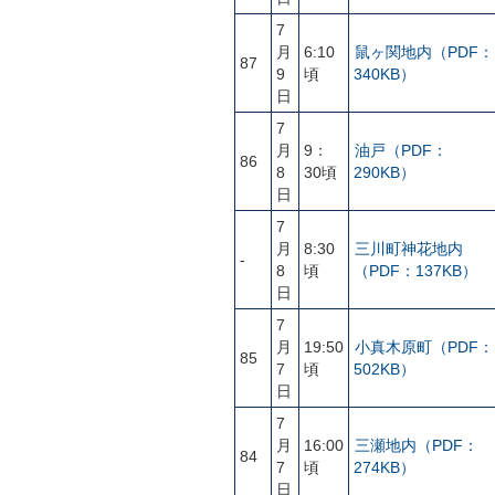
7
月
6:10
鼠ヶ関地内（PDF：
87
9
頃
340KB）
日
7
月
9：
油戸（PDF：
86
8
30頃
290KB）
日
7
月
8:30
三川町神花地内
-
8
頃
（PDF：137KB）
日
7
月
19:50
小真木原町（PDF：
85
7
頃
502KB）
日
7
月
16:00
三瀬地内（PDF：
84
7
頃
274KB）
日