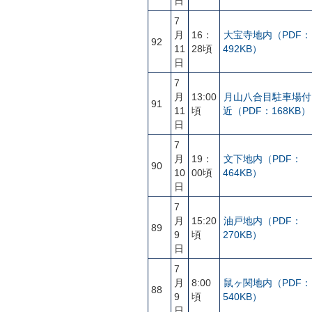
日
7
月
16：
大宝寺地内（PDF：
92
11
28頃
492KB）
日
7
月
13:00
月山八合目駐車場付
91
11
頃
近（PDF：168KB）
日
7
月
19：
文下地内（PDF：
90
10
00頃
464KB）
日
7
月
15:20
油戸地内（PDF：
89
9
頃
270KB）
日
7
月
8:00
鼠ヶ関地内（PDF：
88
9
頃
540KB）
日