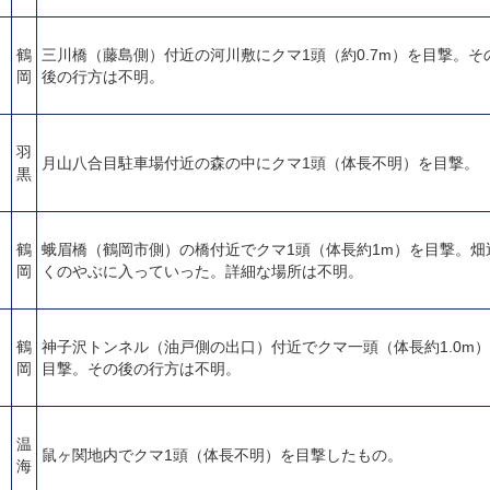
鶴
三川橋（藤島側）付近の河川敷にクマ1頭（約0.7m）を目撃。そ
岡
後の行方は不明。
羽
月山八合目駐車場付近の森の中にクマ1頭（体長不明）を目撃。
黒
鶴
蛾眉橋（鶴岡市側）の橋付近でクマ1頭（体長約1m）を目撃。畑
岡
くのやぶに入っていった。詳細な場所は不明。
鶴
神子沢トンネル（油戸側の出口）付近でクマ一頭（体長約1.0m
岡
目撃。その後の行方は不明。
温
鼠ヶ関地内でクマ1頭（体長不明）を目撃したもの。
海