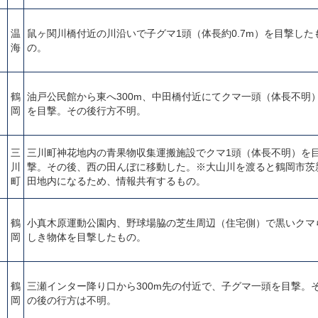
温
鼠ヶ関川橋付近の川沿いで子グマ1頭（体長約0.7m）を目撃した
海
の。
鶴
油戸公民館から東へ300m、中田橋付近にてクマ一頭（体長不明
岡
を目撃。その後行方不明。
三
三川町神花地内の青果物収集運搬施設でクマ1頭（体長不明）を
川
撃。その後、西の田んぼに移動した。※大山川を渡ると鶴岡市茨
町
田地内になるため、情報共有するもの。
鶴
小真木原運動公園内、野球場脇の芝生周辺（住宅側）で黒いクマ
岡
しき物体を目撃したもの。
鶴
三瀬インター降り口から300m先の付近で、子グマ一頭を目撃。
岡
の後の行方は不明。