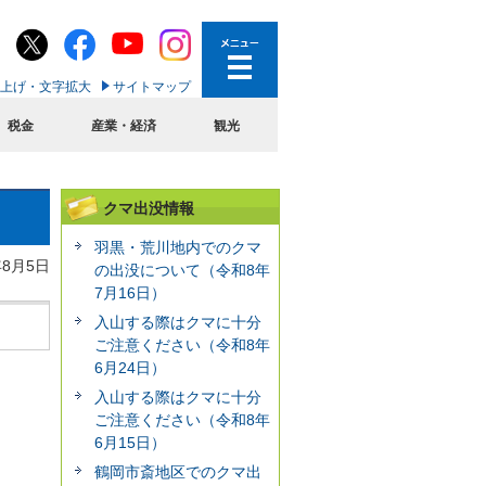
上げ・文字拡大
サイトマップ
税金
産業・経済
観光
クマ出没情報
羽黒・荒川地内でのクマ
年8月5日
の出没について（令和8年
7月16日）
入山する際はクマに十分
ご注意ください（令和8年
6月24日）
入山する際はクマに十分
ご注意ください（令和8年
6月15日）
鶴岡市斎地区でのクマ出