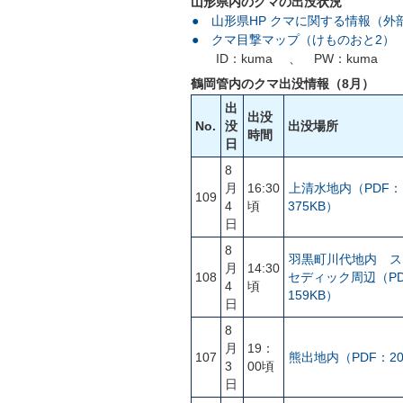
山形県内のクマの出没状況
● 山形県HP クマに関する情報（外
● クマ目撃マップ（けものおと2）
ID：kuma 、 PW：kuma
鶴岡管内のクマ出没情報（8月）
出
出没
No.
没
出没場所
時間
日
8
月
16:30
上清水地内（PDF：
109
4
頃
375KB）
日
8
羽黒町川代地内 ス
月
14:30
108
セディック周辺（P
4
頃
159KB）
日
8
月
19：
107
熊出地内（PDF：20
3
00頃
日