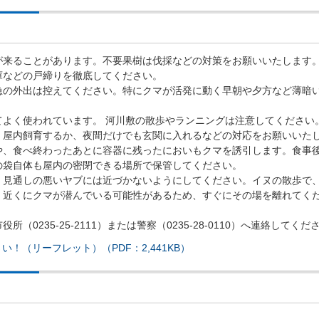
が来ることがあります。不要果樹は伐採などの対策をお願いいたします
庫などの戸締りを徹底してください。
急の外出は控えてください。特にクマが活発に動く早朝や夕方など薄暗
てよく使われています。 河川敷の散歩やランニングは注意してください
、屋内飼育するか、夜間だけでも玄関に入れるなどの対応をお願いいた
や、食べ終わったあとに容器に残ったにおいもクマを誘引します。食事
の袋自体も屋内の密閉できる場所で保管してください。
、見通しの悪いヤブには近づかないようにしてください。イヌの散歩で
、近くにクマが潜んでいる可能性があるため、すぐにその場を離れてく
0235-25-2111）または警察（0235-28-0110）へ連絡してくだ
！（リーフレット）（PDF：2,441KB）