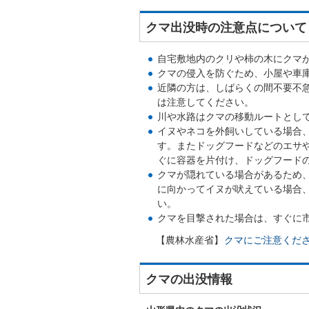
クマ出没時の注意点について
自宅敷地内のクリや柿の木にクマ
クマの侵入を防ぐため、小屋や車
近隣の方は、しばらくの間不要不
は注意してください。
川や水路はクマの移動ルートとし
イヌやネコを外飼いしている場合
す。またドッグフードなどのエサ
ぐに容器を片付け、ドッグフード
クマが隠れている場合があるため
に向かってイヌが吠えている場合
い。
クマを目撃された場合は、すぐに市役所（
【農林水産省】
クマにご注意ください
クマの出没情報