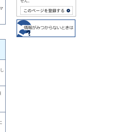
せん。
マ
らし
頭
に