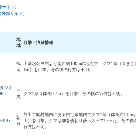
部サイト）
（外部サイト）
地
目撃・痕跡情報
域
鶴
上清水公民館より南西約100mの地点で、クマ1頭（大きさ
岡
1m）を目撃。その後の行方は不明。
タジオ
羽
DF：
クマ1頭（体長0.7m）を目撃。その後の行方は不明。
黒
熊出字岡村地内にある自宅敷地内でクマ1頭（体長約1.0m
朝
6KB）
上）を目撃。クマは畑を横切り藪へ入っていった。その後
日
行方は不明。