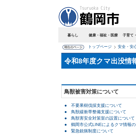
暮らし
健康・福祉・医療
子育て
トップページ
安全・安
令和8年度クマ出没情
鳥獣被害対策について
● 不要果樹伐採支援について
● 鳥獣緩衝帯整備支援について
● 鳥獣害安全対策室の設置について
● 鶴岡市公式LINEによるクマ情報
● 緊急銃猟制度について