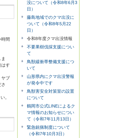
没について（令和8年6月3
日）
藤島地域でのクマ出没に
ついて（令和8年5月22
。
日）
令和8年度クマ出没情報
い時間
不要果樹伐採支援につい
。
て
しま
鳥獣緩衝帯整備支援につ
後はす
いて
山形県内にクマ出没警報
、ヤブ
が発令中です
ださ
鳥獣害安全対策室の設置
さい。
について
鶴岡市公式LINEによるク
マ情報のお知らせについ
て（令和7年11月13日）
緊急銃猟制度について
（令和7年10月3日）