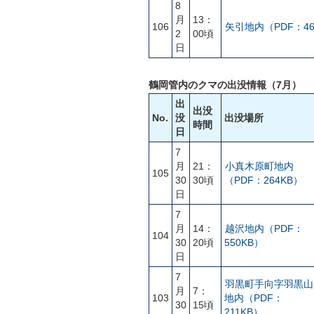
8
月
13：
106
矢引地内（PDF：46
2
00頃
日
鶴岡管内のクマの出没情報（7月）
出
出没
No.
没
出没場所
時間
日
7
月
21：
小真木原町地内
105
30
30頃
（PDF：264KB）
日
7
月
14：
越沢地内（PDF：
104
30
20頃
550KB）
日
7
羽黒町手向字羽黒山
月
7：
103
地内（PDF：
30
15頃
211KB）