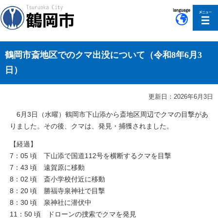
このページの本文へ移動
鶴岡市斎地区でのクマ出没について（令和8年6月3
日）
更新日：2026年6月3日
6月3日（水曜）鶴岡市下山添から斎地区周辺でクマの目撃があ
りました。その後、クマは、発見・捕獲されました。
【経過】
7：05 頃 下山添で国道112号を横断するクマを目撃
7：43 頃 遠賀原に移動
8：02 頃 斎小学校付近に移動
8：20 頃 勝福寺泉神社で目撃
8：30 頃 泉神社に潜伏中
11：50 頃 ドローンの捜索でクマを発見