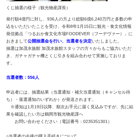
くじ抽選の様子（観光物産課長）
発行額4億円に対し、936人の方より総額6億6,240万円と多数の申
込をいただいたことを受け、令和8年1月15日に観光・食文化情報
発信拠点「つるおか食文化市場FOODEVER（フーデヴァー）」に
おきまして
公開抽選会を行い、当選者を決定
いたしました。
抽選は加茂水族館 加茂水族館スタッフの方々からもご協力いただ
き、ガチャガチャ機とくじ引きを組み合わせて実施しておりま
す。
当選者数：556人
申込者には、抽選結果（当選通知・補欠当選通知（キャンセル待
ち）・落選通知のいずれか）が発送されます。
※通知は1月19日以降、順次お手元に届く見込みですが、先に結
果を確認したい方は鶴岡市観光物産課へ
お問い合わせください（電話番号：0235351301）
○当選者の今後の購入手続きについて