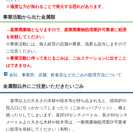
※
過度な力が加わることで発火する恐れがあります
。
事業活動から出た金属類
→
産業廃棄物となりますので、産業廃棄物処理業許可業者に処理
を依頼してください
。
※事業活動には、個人経営の店舗や農業、漁業も該当しますので
ご注意ください。
※
事業活動に伴って生じるごみは、ごみステーションに出すこと
はできません
。
会社、事業所、店舗、飲食店などのごみの処理方法について
金属類以外にご注意いただきたいごみ
基準以上の大きさの木材や枝木等が持ち込まれると、焼却炉の
投入口に引っかかってしまったり（ごみホッパブリッジ）、燃え
残ったりしてしまいます。直径10センチメートル、長さ60センチ
メートルより大きな木材や枝木等は、一般廃棄物処理業許可業者
に処理を依頼してください（有料）。