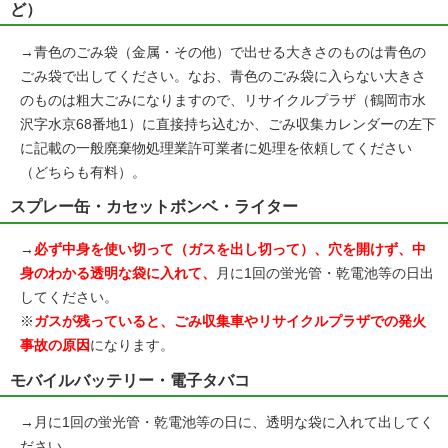
ど）
→青色のごみ袋（金属・その他）で出せる大きさのものは青色の
ごみ袋で出してください。なお、青色のごみ袋に入らない大きさ
のものは粗大ごみになりますので、リサイクルプラザ（鶴岡市水
沢字水京68番地1）に直接持ち込むか、ごみ収集カレンダーの左下
に記載の一般廃棄物処理業許可業者に処理を依頼してください
（どちらも有料）。
スプレー缶・カセットボンベ・ライター
→
必ず中身を使い切って（ガスを出し切って）、穴を開けず、中
身のわかる透明な袋に入れて、
月に1回の蛍光管・乾電池等の日出
してください。
※
ガスが残っていると、ごみ収集車やリサイクルプラザでの発火
事故の原因
になります。
モバイルバッテリー・電子タバコ
→月に1回の蛍光管・乾電池等の日に、透明な袋に入れて出してく
ださい。