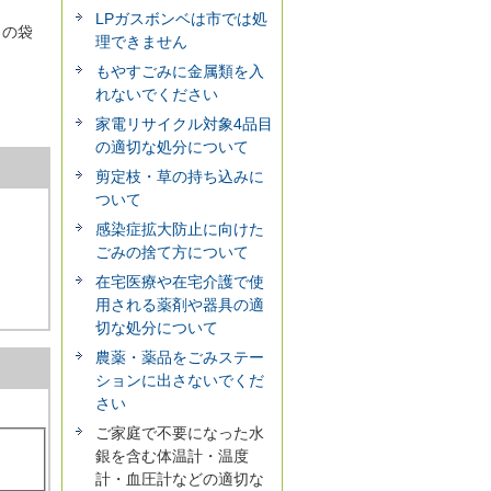
LPガスボンベは市では処
」の袋
理できません
もやすごみに金属類を入
れないでください
家電リサイクル対象4品目
の適切な処分について
剪定枝・草の持ち込みに
ついて
感染症拡大防止に向けた
ごみの捨て方について
在宅医療や在宅介護で使
用される薬剤や器具の適
切な処分について
農薬・薬品をごみステー
ションに出さないでくだ
さい
ご家庭で不要になった水
銀を含む体温計・温度
計・血圧計などの適切な