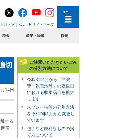
上げ・文字拡大
サイトマップ
税金
産業・経済
観光
ご注意いただきたいごみ
適切
の分別方法について
令和8年4月から「蛍光
管・乾電池等」の収集日
1月14日
における収集品目を拡大
します
スプレー缶等の分別方法
を令和7年1月から変更し
ています
飛散する
り推進
包丁など鋭利なものの捨
て方について