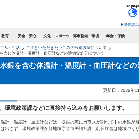
このページの本文へ移動
音声読み
・教育
安全・安心
文化・スポーツ
都市整備・環境
年金・保険
ごみ・生活
ご注意いただきたいごみの分別方法について
を含む体温計・温度計・血圧計などの適切な処分について
水銀を含む体温計・温度計・血圧計などの
更新日：2025年1
、環境政策課などに直接持ち込みをお願いします。
温計・温度計・血圧計などは、収集の際にガラスが割れて中の水銀が
には出さず、環境政策課か各地域庁舎市民福祉課（朝日庁舎は地域づく
。