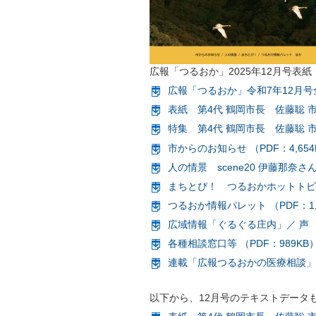
広報「つるおか」2025年12月号表紙
広報「つるおか」令和7年12月号全ペ
表紙 第4代 鶴岡市長 佐藤聡 市
特集 第4代 鶴岡市長 佐藤聡 市政
市からのお知らせ （PDF：4,654
人の情景 scene20 伊藤那奈さん 
まちとぴ！ つるおかホットトピック
つるおか情報パレット （PDF：1,
広域情報「ぐるぐる庄内」／ 声 （P
各種相談窓口等 （PDF：989KB
連載「広報つるおかの医療相談」vo
以下から、12月号のテキストデータ