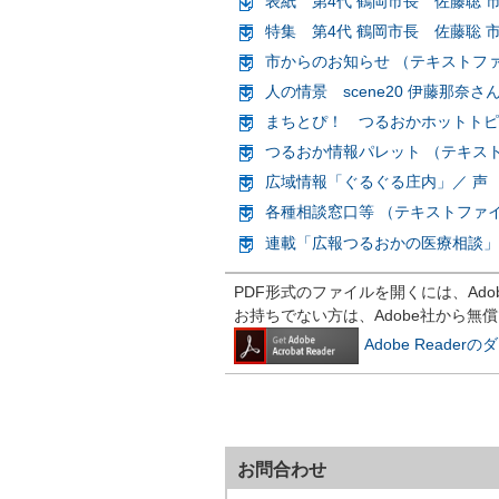
表紙 第4代 鶴岡市長 佐藤聡 市
特集 第4代 鶴岡市長 佐藤聡 
市からのお知らせ （テキストファ
人の情景 scene20 伊藤那奈さ
まちとぴ！ つるおかホットトピ
つるおか情報パレット （テキスト
広域情報「ぐるぐる庄内」／ 声 
各種相談窓口等 （テキストファイ
連載「広報つるおかの医療相談」v
PDF形式のファイルを開くには、Adobe R
お持ちでない方は、Adobe社から無
Adobe Reade
お問合わせ