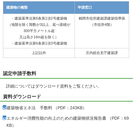
建築物の種類
申請窓口
・建築基準法第6条第1項2号建築物
鶴岡市役所建築課建築指導係
（地階を除く階数が3以上、延べ面積が
（市役所4階）
300平方メートル超
又は高さ16m超を除く）
・建築基準法第6条第1項3号建築物
上記以外
庄内総合支庁建築課
認定申請手数料
詳細についてはダウンロード資料をご覧ください。
資料ダウンロード
建築物省エネ法 手数料 （PDF：243KB）
エネルギー消費性能の向上のための建築物状況報告書 （PDF：69
KB）