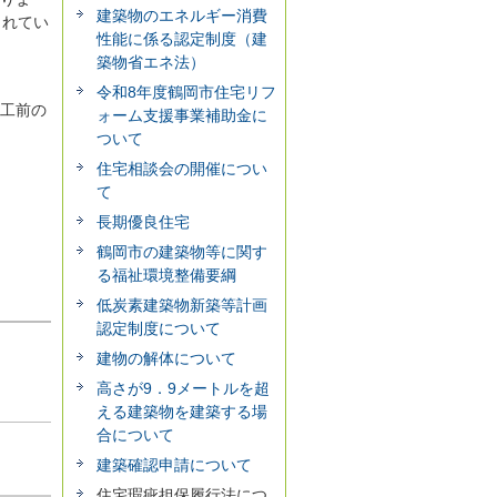
建築物のエネルギー消費
られてい
性能に係る認定制度（建
築物省エネ法）
令和8年度鶴岡市住宅リフ
着工前の
ォーム支援事業補助金に
ついて
住宅相談会の開催につい
て
長期優良住宅
鶴岡市の建築物等に関す
る福祉環境整備要綱
低炭素建築物新築等計画
認定制度について
建物の解体について
高さが9．9メートルを超
える建築物を建築する場
合について
建築確認申請について
住宅瑕疵担保履行法につ