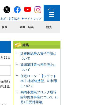
上げ・文字拡大
サイトマップ
税金
産業・経済
観光
建築
建築確認等の電子申請に
1月13日
ついて
確認済証等の押印廃止に
ついて
住宅ローン「【フラット
35】地域連携型」の利用
担保履行
について
は保証金
鶴岡市危険ブロック塀等
除却促進事業について（5
月1日受付開始）
ありま