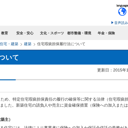
このページの本文へ移動
音声読み
・教育
安全・安心
文化・スポーツ
都市整備・環境
年金・保険
住宅・建築
建築
住宅瑕疵担保履行法について
ついて
更新日：2015年
ため、特定住宅瑕疵担保責任の履行の確保等に関する法律（住宅瑕疵
されました。新築住宅の請負人や売主に資金確保措置（保険への加入また
建築主）
れる住宅には、法律により事業者に保険への加入か保証金供託の義務が