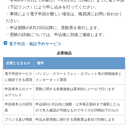
・令和8年7月1日（水曜日）～8月23日（日曜日）までに電子申請
（下記リンク）により申し込みを行ってください。
・事情により電子申請が難しい場合は、職員課にお問い合わせく
ださい。
・申込期限の8月23日以降に、受験票を発行します。
・受験の詳細については、申込後に別途ご連絡します。
電子申請・施設予約サービス
必要物品
必要となるもの
備考
電子申請サービス
パソコン・スマートフォン・タブレット等の情報端末と
に接続できる環境
インターネット環境
申請者本人のメー
受験に関する各種連絡は基本的にメールで行います
ルアドレス
申請者本人の顔写
申込前6か月以内に脱帽・上半身正面向きで撮影したも
真
ので本人確認が可能なものでサイズが2MB以下のもの
プリンタ及び用紙
申込み受理後に発行する受験票は各自で印刷します