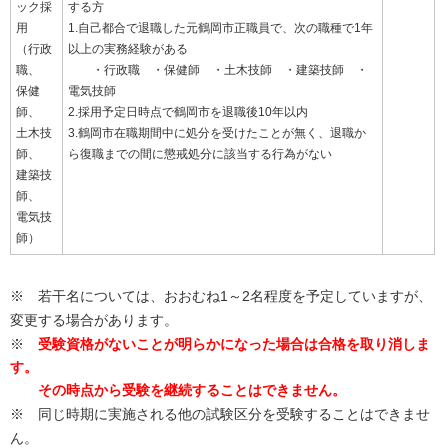
ック採
する方
用
1.自己都合で退職した元鶴岡市正職員で、次の職種で1年
（行政
以上の実務経験がある
職、
・行政職 ・保健師 ・土木技師 ・建築技師 ・
保健
電気技師
師、
2.採用予定日時点で鶴岡市を退職後10年以内
土木技
3.鶴岡市在職期間中に処分を受けたことが無く、退職か
師、
ら復職までの間に懲戒処分に該当する行為がない
建築技
師、
電気技
師）
※ 若干名については、おおむね1～2名程度を予定していますが、
変更する場合があります。
※
受験資格がないことが明らかになった場合は合格を取り消しま
す。
その時点から受験を継続することはできません。
※ 同じ時期に実施される他の試験区分を受験することはできませ
ん。