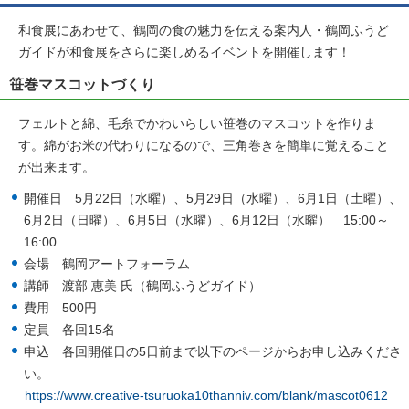
和食展にあわせて、鶴岡の食の魅力を伝える案内人・鶴岡ふうど
ガイドが和食展をさらに楽しめるイベントを開催します！
笹巻マスコットづくり
フェルトと綿、毛糸でかわいらしい笹巻のマスコットを作りま
す。綿がお米の代わりになるので、三角巻きを簡単に覚えること
が出来ます。
開催日 5月22日（水曜）、5月29日（水曜）、6月1日（土曜）、
6月2日（日曜）、6月5日（水曜）、6月12日（水曜） 15:00～
16:00
会場 鶴岡アートフォーラム
講師 渡部 恵美 氏（鶴岡ふうどガイド）
費用 500円
定員 各回15名
申込 各回開催日の5日前まで以下のページからお申し込みくださ
い。
https://www.creative-tsuruoka10thanniv.com/blank/mascot0612