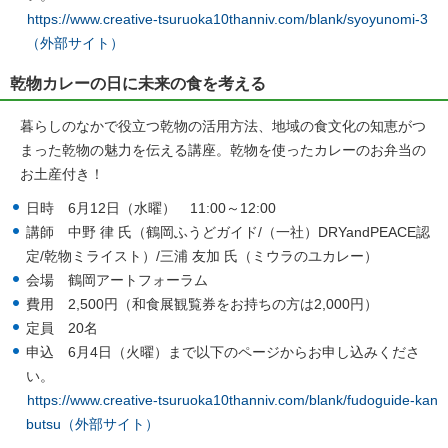
https://www.creative-tsuruoka10thanniv.com/blank/syoyunomi-3
（外部サイト）
乾物カレーの日に未来の食を考える
暮らしのなかで役立つ乾物の活用方法、地域の食文化の知恵がつ
まった乾物の魅力を伝える講座。乾物を使ったカレーのお弁当の
お土産付き！
日時 6月12日（水曜） 11:00～12:00
講師 中野 律 氏（鶴岡ふうどガイド/（一社）DRYandPEACE認
定/乾物ミライスト）/三浦 友加 氏（ミウラのユカレー）
会場 鶴岡アートフォーラム
費用 2,500円（和食展観覧券をお持ちの方は2,000円）
定員 20名
申込 6月4日（火曜）まで以下のページからお申し込みくださ
い。
https://www.creative-tsuruoka10thanniv.com/blank/fudoguide-kan
butsu（外部サイト）