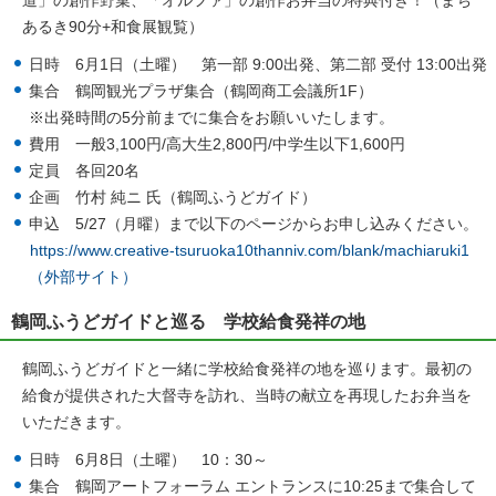
道」の創作野菓、「オルファ」の創作お弁当の特典付き！（まち
あるき90分+和食展観覧）
日時 6月1日（土曜） 第一部 9:00出発、第二部 受付 13:00出発
集合 鶴岡観光プラザ集合（鶴岡商工会議所1F）
※出発時間の5分前までに集合をお願いいたします。
費用 一般3,100円/高大生2,800円/中学生以下1,600円
定員 各回20名
企画 竹村 純ニ 氏（鶴岡ふうどガイド）
申込 5/27（月曜）まで以下のページからお申し込みください。
https://www.creative-tsuruoka10thanniv.com/blank/machiaruki1
（外部サイト）
鶴岡ふうどガイドと巡る 学校給食発祥の地
鶴岡ふうどガイドと一緒に学校給食発祥の地を巡ります。最初の
給食が提供された大督寺を訪れ、当時の献立を再現したお弁当を
いただきます。
日時 6月8日（土曜） 10：30～
集合 鶴岡アートフォーラム エントランスに10:25まで集合して