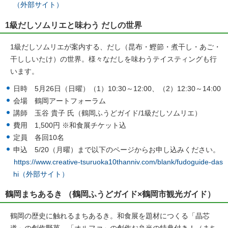
（外部サイト）
1級だしソムリエと味わう だしの世界
1級だしソムリエが案内する、だし（昆布・鰹節・煮干し・あご・
干ししいたけ）の世界。様々なだしを味わうテイスティングも行
います。
日時 5月26日（日曜）（1）10:30～12:00、（2）12:30～14:00
会場 鶴岡アートフォーラム
講師 玉谷 貴子 氏（鶴岡ふうどガイド/1級だしソムリエ）
費用 1,500円 ※和食展チケット込
定員 各回10名
申込 5/20（月曜）まで以下のページからお申し込みください。
https://www.creative-tsuruoka10thanniv.com/blank/fudoguide-das
hi（外部サイト）
鶴岡まちあるき （鶴岡ふうどガイド×鶴岡市観光ガイド）
鶴岡の歴史に触れるまちあるき。和食展を題材につくる「晶芯