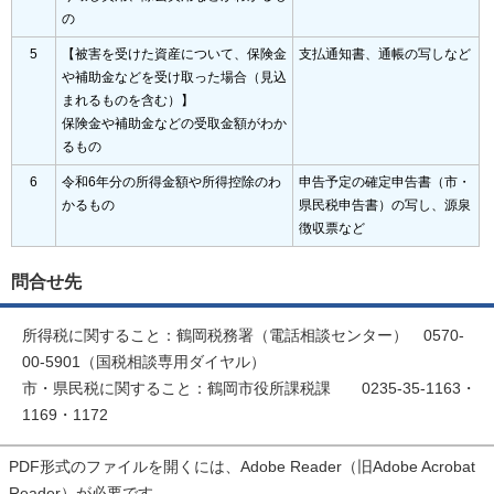
の
5
【被害を受けた資産について、保険金
支払通知書、通帳の写しなど
や補助金などを受け取った場合（見込
まれるものを含む）】
保険金や補助金などの受取金額がわか
るもの
6
令和6年分の所得金額や所得控除のわ
申告予定の確定申告書（市・
かるもの
県民税申告書）の写し、源泉
徴収票など
問合せ先
所得税に関すること：鶴岡税務署（電話相談センター） 0570-
00-5901（国税相談専用ダイヤル）
市・県民税に関すること：鶴岡市役所課税課 0235-35-1163・
1169・1172
PDF形式のファイルを開くには、Adobe Reader（旧Adobe Acrobat
Reader）が必要です。