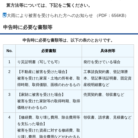
算方法等については、下記をご覧ください。
大雨により被害を受けられた方へのお知らせ （PDF：656KB）
申告時に必要な書類等
申告時に必要な書類等は、以下の表のとおりです。
No.
必要書類
具体例等
1
り災証明書（写しでも可）
発行を受けている場合
2
【不動産に被害を受けた場合】
工事請負契約書、登記簿謄
被害を受けた家屋・土地の所有者、取
本、登記事項証明書、固定資
得時期、取得価額、面積のわかるもの
産税明細書など
3
【家財に被害を受けた場合】
売買契約書、領収書など
被害を受けた家財等の取得時期、取得
価格がわかるもの
4
【修繕費、取り壊し費用、除去費用等
領収書、請求書、見積書など
を支払った場合】
被害を受けた資産に対する修繕費、取
り壊し費用、除去費用などがわかるも