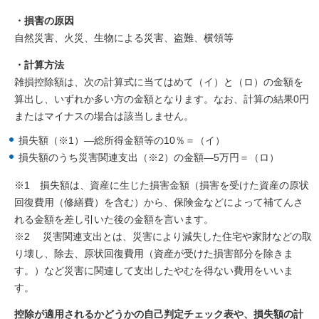
・損害の原因
自然災害、火災、生物による災害、盗難、横領等
・計算方法
雑損控除額は、次の計算式に当てはめて（イ）と（ロ）の金額を
算出し、いずれか多い方の金額となります。なお、計算の結果0円
またはマイナスの場合は該当しません。
損失額（※1）―総所得金額等の10％＝（イ）
損失額のうち災害関連支出（※2）の金額―5万円＝（ロ）
※1 損失額は、資産に生じた損害金額（損害を受けた資産の原状
回復費用（修繕費）を含む）から、保険金などによって補てんさ
れる金額を差し引いた後の金額を言います。
※2 災害関連支出とは、災害により減失した住宅や家財などの取
り壊し、除去、原状回復費用（資産が受けた損害部分を除きま
す。）など災害に関連して支出したやむを得ない費用をいいま
す。
控除が適用されるかどうかの自己判定チェック表や、損失額の計