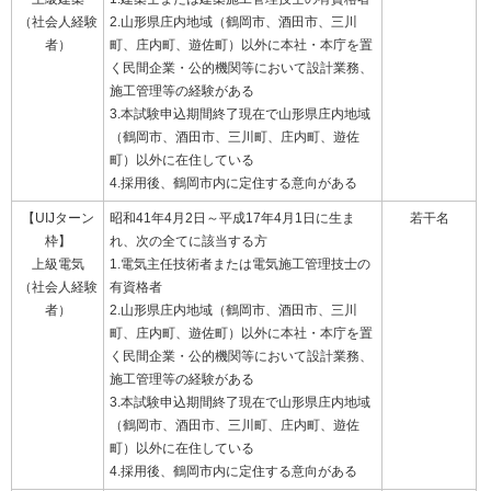
（社会人経験
2.山形県庄内地域（鶴岡市、酒田市、三川
者）
町、庄内町、遊佐町）以外に本社・本庁を置
く民間企業・公的機関等において設計業務、
施工管理等の経験がある
3.本試験申込期間終了現在で山形県庄内地域
（鶴岡市、酒田市、三川町、庄内町、遊佐
町）以外に在住している
4.採用後、鶴岡市内に定住する意向がある
【UIJターン
昭和41年4月2日～平成17年4月1日に生ま
若干名
枠】
れ、次の全てに該当する方
上級電気
1.電気主任技術者または電気施工管理技士の
（社会人経験
有資格者
者）
2.山形県庄内地域（鶴岡市、酒田市、三川
町、庄内町、遊佐町）以外に本社・本庁を置
く民間企業・公的機関等において設計業務、
施工管理等の経験がある
3.本試験申込期間終了現在で山形県庄内地域
（鶴岡市、酒田市、三川町、庄内町、遊佐
町）以外に在住している
4.採用後、鶴岡市内に定住する意向がある