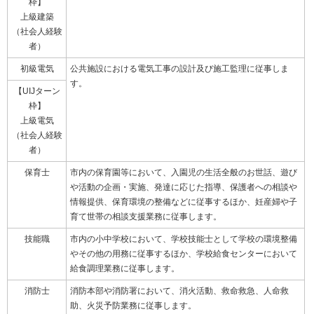
枠】
上級建築
（社会人経験
者）
初級電気
公共施設における電気工事の設計及び施工監理に従事しま
す。
【UIJターン
枠】
上級電気
（社会人経験
者）
保育士
市内の保育園等において、入園児の生活全般のお世話、遊び
や活動の企画・実施、発達に応じた指導、保護者への相談や
情報提供、保育環境の整備などに従事するほか、妊産婦や子
育て世帯の相談支援業務に従事します。
技能職
市内の小中学校において、学校技能士として学校の環境整備
やその他の用務に従事するほか、学校給食センターにおいて
給食調理業務に従事します。
消防士
消防本部や消防署において、消火活動、救命救急、人命救
助、火災予防業務に従事します。