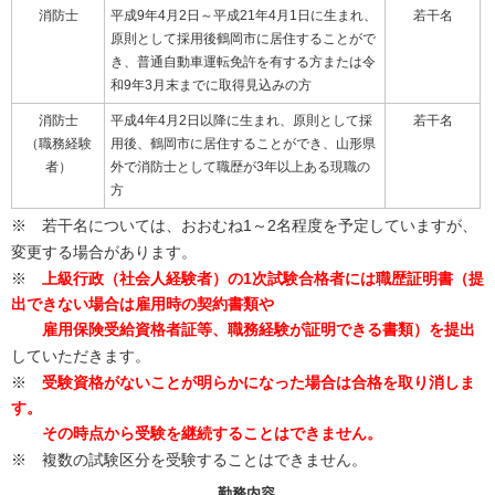
消防士
平成9年4月2日～平成21年4月1日に生まれ、
若干名
原則として採用後鶴岡市に居住することがで
き、普通自動車運転免許を有する方または令
和9年3月末までに取得見込みの方
消防士
平成4年4月2日以降に生まれ、原則として採
若干名
（職務経験
用後、鶴岡市に居住することができ、山形県
者）
外で消防士として職歴が3年以上ある現職の
方
※ 若干名については、おおむね1～2名程度を予定していますが、
変更する場合があります。
※
上級行政（社会人経験者）の1次試験合格者には職歴証明書（提
出できない場合は雇用時の契約書類や
雇用保険受給資格者証等、職務経験が証明できる書類）を提出
していただきます。
※
受験資格がないことが明らかになった場合は合格を取り消しま
す。
その時点から受験を継続することはできません。
※ 複数の試験区分を受験することはできません。
勤務内容