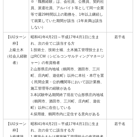
※「職務経験」は、会社員、公務員、契約社
員、派遣社員、アルバイト等として同一企業
等で週29時間以上の勤務を、1年以上継続し
て就業していた期間が該当（1年未満は該当
しない）
【UIJターン
昭和41年4月2日～平成17年4月1日に生ま
若干名
枠】
れ、次の全てに該当する方
上級土木
1.技術士、技術士補、土木施工管理技士また
（社会人経験
はRCCM（シビルコンサルティングマネージ
者）
ャー）の有資格者
2.山形県庄内地域（鶴岡市、酒田市、三川
町、庄内町、遊佐町）以外に本社・本庁を置
く民間企業・公的機関等において設計業務、
施工管理等の経験がある
3.本試験申込期間終了現在で山形県庄内地域
（鶴岡市、酒田市、三川町、庄内町、遊佐
町）以外に在住している
4.採用後、鶴岡市内に定住する意向がある
【UIJターン
昭和41年4月2日～平成17年4月1日に生ま
若干名
枠】
れ、次の全てに該当する方
上級建築
1.建築士または建築施工管理技士の有資格者