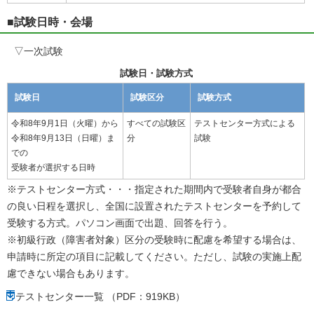
■試験日時・会場
▽一次試験
試験日・試験方式
試験日
試験区分
試験方式
令和8年9月1日（火曜）から
すべての試験区
テストセンター方式による
令和8年9月13日（日曜）ま
分
試験
での
受験者が選択する日時
※テストセンター方式・・・指定された期間内で受験者自身が都合
の良い日程を選択し、全国に設置されたテストセンターを予約して
受験する方式。パソコン画面で出題、回答を行う。
※初級行政（障害者対象）区分の受験時に配慮を希望する場合は、
申請時に所定の項目に記載してください。ただし、試験の実施上配
慮できない場合もあります。
テストセンター一覧 （PDF：919KB）