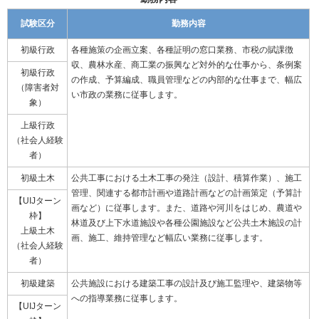
試験区分
勤務内容
初級行政
各種施策の企画立案、各種証明の窓口業務、市税の賦課徴
収、農林水産、商工業の振興など対外的な仕事から、条例案
初級行政
の作成、予算編成、職員管理などの内部的な仕事まで、幅広
（障害者対
い市政の業務に従事します。
象）
上級行政
（社会人経験
者）
初級土木
公共工事における土木工事の発注（設計、積算作業）、施工
管理、関連する都市計画や道路計画などの計画策定（予算計
【UIJターン
画など）に従事します。また、道路や河川をはじめ、農道や
枠】
林道及び上下水道施設や各種公園施設など公共土木施設の計
上級土木
画、施工、維持管理など幅広い業務に従事します。
（社会人経験
者）
初級建築
公共施設における建築工事の設計及び施工監理や、建築物等
への指導業務に従事します。
【UIJターン