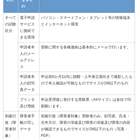
の
すべて
電子申請
パソコン・スマートフォン・タブレット等の情報端末
の試験
サービス
とインターネット環境
区分
に接続で
きる環境
申請者本
受験に関する各種連絡は基本的にメールで行います。
人のメー
ルアドレ
ス
申請者本
申込前6か月以内に脱帽・上半身正面向きで撮影したも
人の顔写
ので本人確認が可能なものでサイズが2M以下のもの
真データ
プリンタ
申込受理後に発行する受験票（A4サイズ）は各自で印
及び用紙
刷願います。
初級行
障害者手
初級行政（障害者対象）受験者のみ。顔写真、氏名・
政（障
帳の写し
生年月日、障害の等級及び障害の等級及び障害の内容
害者対
データ
が確認できるものでサイズが2M以下のもの（写真・
象）
PDF）