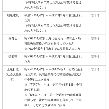
（4年制大学を卒業した方及び卒業する見込
みの方を除く。）
初級電気
平成17年4月2日～平成21年4月1日に生まれ
若干名
た方
（4年制大学を卒業した方及び卒業する見込
みの方を除く。）
保育士
昭和62年4月2日以降に生まれ、保育士・幼
若干名
稚園教諭資格の両方を取得している方
または令和9年3月末までに取得見込みの方
技能職
昭和62年4月2日～平成21年4月1日に生まれ
若干名
た方
上級行政
昭和41年4月2日～平成4年4月1日までに生ま
若干名
（社会人経験
れた方で、民間企業等での職務経験が直近7
者）
年中5年以上ある方
※「直近7年」とは、令和元年8月1日～令和
8年7月31日
※「5年以上」は、同一企業等での職務経験
に限らず、複数の職務経験を合算して「5年
以上」となれば受験資格に該当