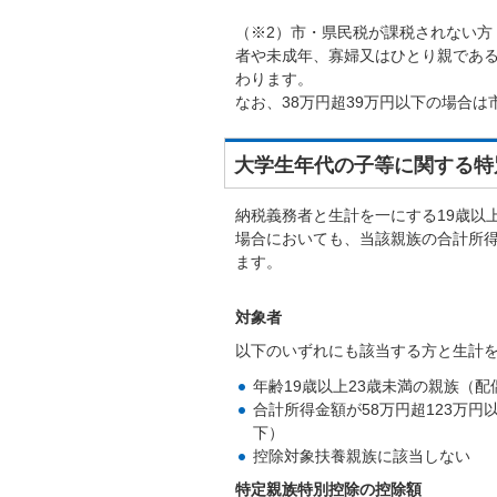
（※2）市・県民税が課税されない方
者や未成年、寡婦又はひとり親であ
わります。
なお、38万円超39万円以下の場合は
大学生年代の子等に関する特
納税義務者と生計を一にする19歳以
場合においても、当該親族の合計所
ます。
対象者
以下のいずれにも該当する方と生計
年齢19歳以上23歳未満の親族（
合計所得金額が58万円超123万円
下）
控除対象扶養親族に該当しない
特定親族特別控除の控除額