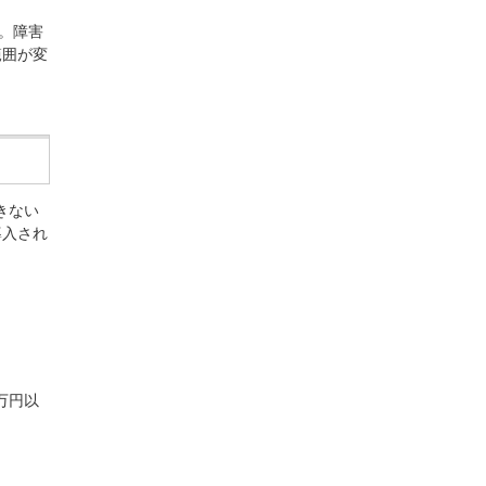
。障害
範囲が変
きない
導入され
万円以