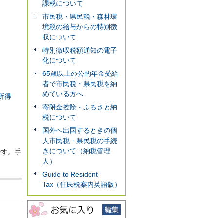
課税について
市民税・県民税・森林環
境税の給与からの特別徴
収について
特別徴収税額通知の電子
化について
65歳以上の公的年金受給
者で市民税・県民税を納
めている方へ
所得
寄附金控除・ふるさと納
税について
国外へ出国するときの個
人市民税・県民税の手続
きについて（納税管理
です。手
人）
Guide to Resident
Tax（住民税案内英語版）