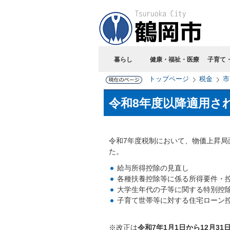
暮らし
健康・福祉・医療
子育て
トップページ
税金
市
令和8年度以降適用さ
令和7年度税制において、物価上昇
た。
給与所得控除の見直し
各種扶養控除等に係る所得要件・
大学生年代の子等に関する特別控
子育て世帯等に対する住宅ローン
※改正は
令和7年1月1日から12月3