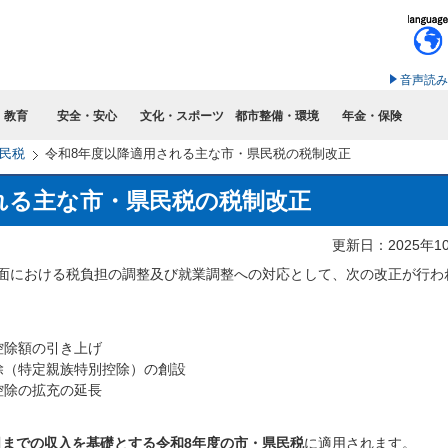
このページの本文へ移動
音声読み
・教育
安全・安心
文化・スポーツ
都市整備・環境
年金・保険
民税
令和8年度以降適用される主な市・県民税の税制改正
れる主な市・県民税の税制改正
更新日：2025年1
局面における税負担の調整及び就業調整への対応として、次の改正が行わ
控除額の引き上げ
除（特定親族特別控除）の創設
控除の拡充の延長
1日までの収入を基礎とする令和8年度の市・県民税
に適用されます。