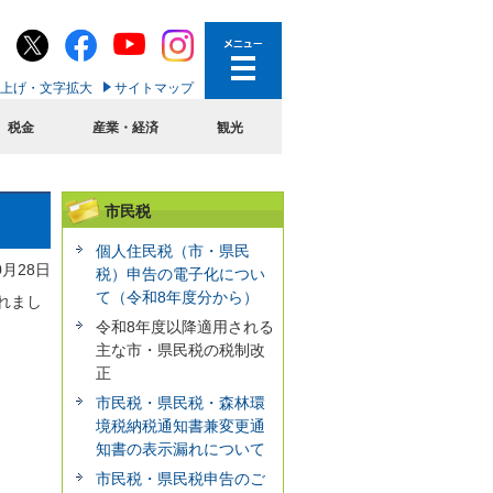
上げ・文字拡大
サイトマップ
税金
産業・経済
観光
市民税
個人住民税（市・県民
0月28日
税）申告の電子化につい
て（令和8年度分から）
れまし
令和8年度以降適用される
主な市・県民税の税制改
正
市民税・県民税・森林環
境税納税通知書兼変更通
知書の表示漏れについて
市民税・県民税申告のご