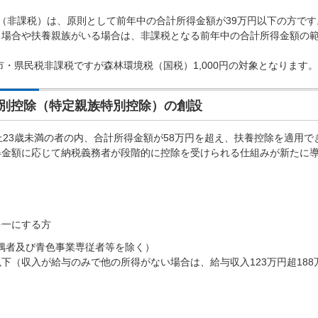
（非課税）は、原則として前年中の合計所得金額が39万円以下の方です
る場合や扶養親族がいる場合は、非課税となる前年中の合計所得金額の
市・県民税非課税ですが森林環境税（国税）1,000円の対象となります。
別控除（特定親族特別控除）の創設
上23歳未満の者の内、合計所得金額が58万円を超え、扶養控除を適用で
得金額に応じて納税義務者が段階的に控除を受けられる仕組みが新たに
を一にする方
配偶者及び青色事業専従者等を除く）
以下（収入が給与のみで他の所得がない場合は、給与収入123万円超188