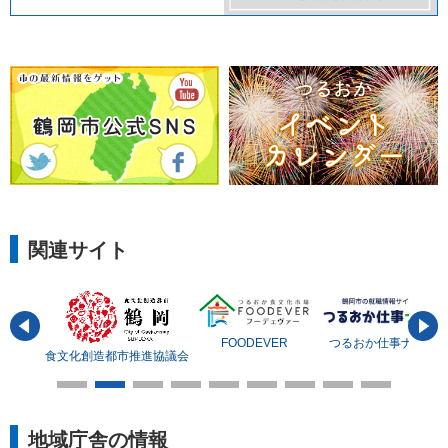
関連サイト
FOODEVER
つるおか仕事ナビ
内病院
食文化創造都市推進協議会
地域庁舎の情報