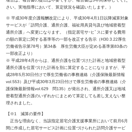
さい。実地指導において、算定状況を確認いたします。）
※ 平成30年度介護報酬改定により、平成30年4月1日以降減算対象
サービスが「訪問介護、通所介護、福祉用具貸与及び地域密着型
通所介護」へ変更になります。（指定居宅サｰヒﾞスに要する費用
の額の算定に関する基準等の一部を改正する告示（H30.3.22厚生
労働省告示第78号）第34条 厚生労働大臣が定める基準第83条の
一部改正より）
※ 平成28年4月からは、通所介護を位置づけた計画と地域密着型
通所介護を位置づけた計画を別に算定することになりますが、平
成28年5月30日付けで厚生労働省の事務連絡（介護保険最新情報
vol.553）及び平成30年3月23日付けで厚生労働省の事務連絡（介
護保険最新情報vol.629 問135）が発出され、通所介護又は地域
密着型通所介護のいずれかにまとめて算定しても差し支えない整
理されました。
【※1 減算の要件】
正当な理由なく、当該指定居宅介護支援事業所において前月6月
間に作成した居宅サービス計画に位置づけられた訪問介護サービ