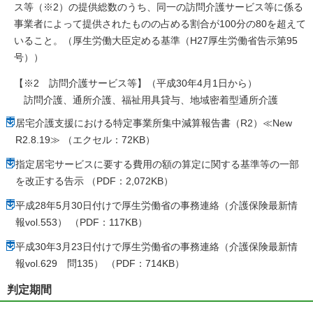
ス等（※2）の提供総数のうち、同一の訪問介護サービス等に係る
事業者によって提供されたものの占める割合が100分の80を超えて
いること。（厚生労働大臣定める基準（H27厚生労働省告示第95
号））
【※2 訪問介護サービス等】（平成30年4月1日から）
訪問介護、通所介護、福祉用具貸与、地域密着型通所介護
居宅介護支援における特定事業所集中減算報告書（R2）≪New
R2.8.19≫ （エクセル：72KB）
指定居宅サービスに要する費用の額の算定に関する基準等の一部
を改正する告示 （PDF：2,072KB）
平成28年5月30日付けで厚生労働省の事務連絡（介護保険最新情
報vol.553） （PDF：117KB）
平成30年3月23日付けで厚生労働省の事務連絡（介護保険最新情
報vol.629 問135） （PDF：714KB）
判定期間